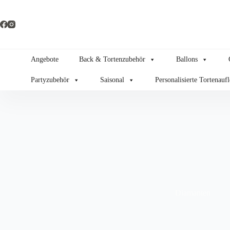
Zum
Inhalt
springen
Angebote
Back & Tortenzubehör
Ballons
Partyzubehör
Saisonal
Personalisierte Tortenauf
Diamanten