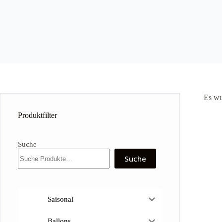
Es wu
Produktfilter
Suche
Suche
Saisonal
Ballons