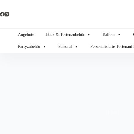
Zum
Inhalt
springen
Angebote
Back & Tortenzubehör
Ballons
Partyzubehör
Saisonal
Personalisierte Tortenauf
Hifloat