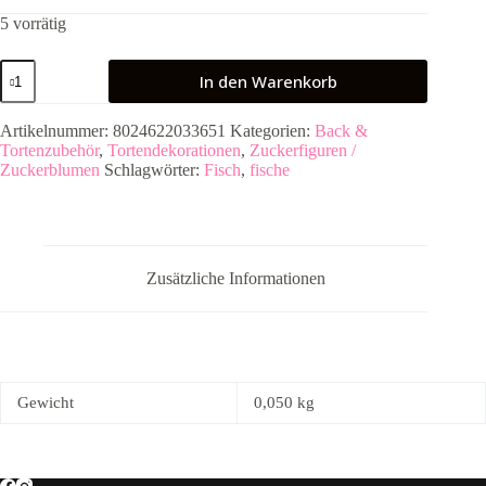
5 vorrätig
Meerestiere
In den Warenkorb
aus
Zucker
Menge
Artikelnummer:
8024622033651
Kategorien:
Back &
Tortenzubehör
,
Tortendekorationen
,
Zuckerfiguren /
Zuckerblumen
Schlagwörter:
Fisch
,
fische
Zusätzliche Informationen
Gewicht
0,050 kg