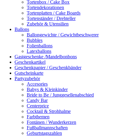
Tortenbox / Cake Box
Tortendekorationen
Tortenplatten / Cake Boards
Tortenständer / Drehteller
Zubehör & Utensilien
Ballons
Ballongewichte / Gewichtbeschwerer
Bubbles
Folienballons
Latexballons
Gastgeschenke /Mandelbonbons
Geschenkartikel
Geschenkpapier / Geschenkbänder
Gutscheinkarte
Partyzubehör
Accesories
Babys & Kleinkinder
Bride to Be / Junggesellenabschied
Candy Bar
Centerprice
Cocktail & Strohhalme
Farbthemen
Fontänen / Wunderkerzen
Fußballmannschaften
Geburtstagszahlen