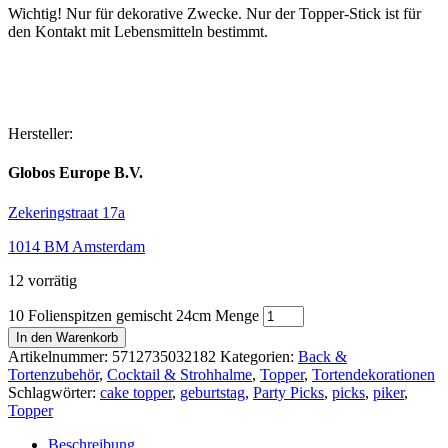
Wichtig! Nur für dekorative Zwecke. Nur der Topper-Stick ist für
den Kontakt mit Lebensmitteln bestimmt.
Hersteller:
Globos Europe B.V.
Zekeringstraat 17a
1014 BM Amsterdam
12 vorrätig
10 Folienspitzen gemischt 24cm Menge
In den Warenkorb
Artikelnummer:
5712735032182
Kategorien:
Back &
Tortenzubehör
,
Cocktail & Strohhalme
,
Topper
,
Tortendekorationen
Schlagwörter:
cake topper
,
geburtstag
,
Party Picks
,
picks
,
piker
,
Topper
Beschreibung