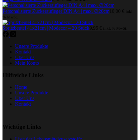
Personalisierte Zuckeraufleger DIN A4 | max. ∅20cm
10,00
€
inkl.
% MwSt.
Spritzbeutel 41x21cm | Modecor – 20 Stück
9,95
€
inkl. % MwSt.
Unsere Produkte
Kontakt
Über Uns
Mein Konto
Hilfreiche Links
Home
Unsere Produkte
Über Uns
Kontakt
Wichtige Links
Liste der Lebensmittelzusatzstoffe