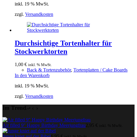
inkl. 19 % MwSt.
zzgl.
Versandkosten
Durchsichtige Tortenhalter für
Stockwerktorten
1,00
€
inkl. % MwSt.
Back & Tortenzubehör
,
Tortenplatten / Cake Boards
In den Warenkorb
inkl. 19 % MwSt.
zzgl.
Versandkosten
Im Trend
Air filled 9″ Happy Birthday Meerjungfrau
2,95
€
inkl. % MwSt.
Junge kniet auf der Bibel
6,95
€
inkl. % MwSt.