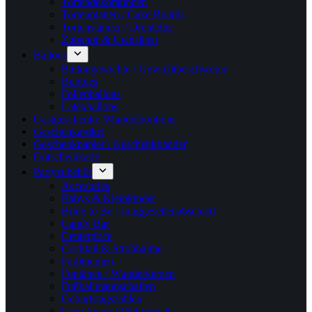
Tortendekorationen
Tortenplatten / Cake Boards
Tortenständer / Drehteller
Zubehör & Utensilien
Ballons
Ballongewichte / Gewichtbeschwerer
Bubbles
Folienballons
Latexballons
Gastgeschenke /Mandelbonbons
Geschenkartikel
Geschenkpapier / Geschenkbänder
Gutscheinkarte
Partyzubehör
Accesories
Babys & Kleinkinder
Bride to Be / Junggesellenabschied
Candy Bar
Centerprice
Cocktail & Strohhalme
Farbthemen
Fontänen / Wunderkerzen
Fußballmannschaften
Geburtstagszahlen
Give Away / Mitbringsel