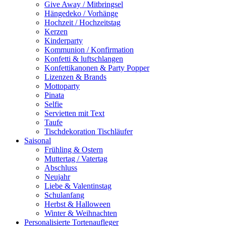
Give Away / Mitbringsel
Hängedeko / Vorhänge
Hochzeit / Hochzeitstag
Kerzen
Kinderparty
Kommunion / Konfirmation
Konfetti & luftschlangen
Konfettikanonen & Party Popper
Lizenzen & Brands
Mottoparty
Pinata
Selfie
Servietten mit Text
Taufe
Tischdekoration Tischläufer
Saisonal
Frühling & Ostern
Muttertag / Vatertag
Abschluss
Neujahr
Liebe & Valentinstag
Schulanfang
Herbst & Halloween
Winter & Weihnachten
Personalisierte Tortenaufleger