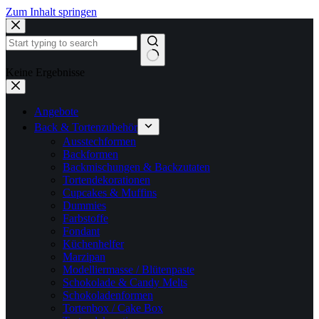
Zum Inhalt springen
Keine Ergebnisse
Angebote
Back & Tortenzubehör
Ausstechformen
Backformen
Backmischungen & Backzutaten
Tortendekorationen
Cupcakes & Muffins
Dummies
Farbstoffe
Fondant
Küchenhelfer
Marzipan
Modelliermasse / Blütenpaste
Schokolade & Candy Melts
Schokoladenformen
Tortenbox / Cake Box