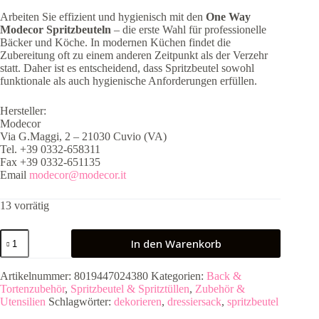
Arbeiten Sie effizient und hygienisch mit den
One Way
Modecor Spritzbeuteln
– die erste Wahl für professionelle
Bäcker und Köche. In modernen Küchen findet die
Zubereitung oft zu einem anderen Zeitpunkt als der Verzehr
statt. Daher ist es entscheidend, dass Spritzbeutel sowohl
funktionale als auch hygienische Anforderungen erfüllen.
Hersteller:
Modecor
Via G.Maggi, 2 – 21030 Cuvio (VA)
Tel. +39 0332-658311
Fax +39 0332-651135
Email
modecor@modecor.it
13 vorrätig
Spritzbeutel
In den Warenkorb
41x21cm
|
Modecor
Artikelnummer:
8019447024380
Kategorien:
Back &
-
Tortenzubehör
,
Spritzbeutel & Spritztüllen
,
Zubehör &
20
Utensilien
Schlagwörter:
dekorieren
,
dressiersack
,
spritzbeutel
Stück