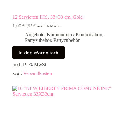
12 Servietten IHS, 33×33 cm, Gold
1,00
€
1,95
€
inkl. % MwSt.
Ursprünglicher
Aktueller
Preis
Preis
Angebote
,
Kommunion / Konfirmation
,
war:
ist:
Partyzubehör
,
Partyzubehör
1,95 €
1,00 €.
In den Warenkorb
inkl. 19 % MwSt.
zzgl.
Versandkosten