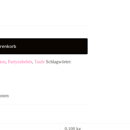
renkorb
ion
,
Partyzubehör
,
Taufe
Schlagwörter:
ionen
0,100 kg