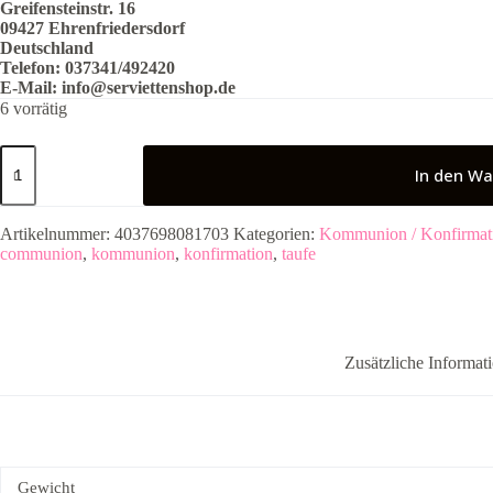
Greifensteinstr. 16
09427 Ehrenfriedersdorf
Deutschland
Telefon: 037341/492420
E-Mail:
info@serviettenshop.de
6 vorrätig
20
Papierservietten
In den Wa
Fische
Grün
geprägt
Artikelnummer:
4037698081703
Kategorien:
Kommunion / Konfirmat
Menge
communion
,
kommunion
,
konfirmation
,
taufe
Zusätzliche Informat
Gewicht