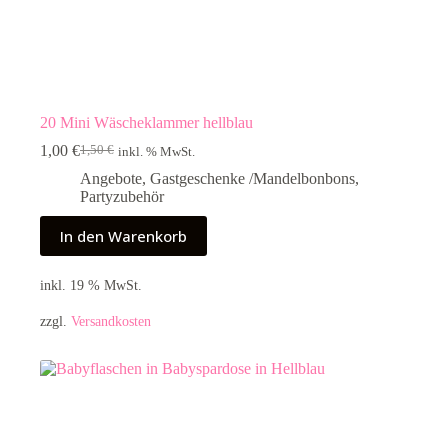
20 Mini Wäscheklammer hellblau
1,00
€
1,50
€
inkl. % MwSt.
Ursprünglicher
Aktueller
Preis
Preis
Angebote
,
Gastgeschenke /Mandelbonbons
,
war:
ist:
Partyzubehör
1,50 €
1,00 €.
In den Warenkorb
inkl. 19 % MwSt.
zzgl.
Versandkosten