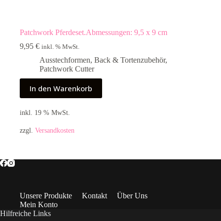
Patchwork Pferdeset.Abmessungen: 9,5 x 9 cm
9,95
€
inkl. % MwSt.
Ausstechformen
,
Back & Tortenzubehör
,
Patchwork Cutter
In den Warenkorb
inkl. 19 % MwSt.
zzgl.
Versandkosten
Unsere Produkte
Kontakt
Über Uns
Mein Konto
Hilfreiche Links