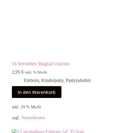
16 Servietten Magical Unicorn
2,95
€
inkl. % MwSt.
Einhorn
,
Kinderparty
,
Partyzubehör
In den Warenkorb
inkl. 19 % MwSt.
zzgl.
Versandkosten