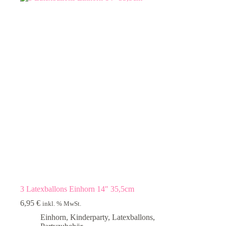
3 Latexballons Einhorn 14″ 35,5cm
6,95
€
inkl. % MwSt.
Einhorn
,
Kinderparty
,
Latexballons
,