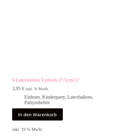
6 Latexballons Einhorn 27,5cm/11″
3,95
€
inkl. % MwSt.
Einhorn
,
Kinderparty
,
Latexballons
,
Partyzubehör
In den Warenkorb
inkl. 19 % MwSt.