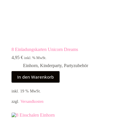
8 Einladungskarten Unicorn Dreams
4,95
€
inkl. % MwSt.
Einhorn
,
Kinderparty
,
Partyzubehör
In den Warenkorb
inkl. 19 % MwSt.
zzgl.
Versandkosten