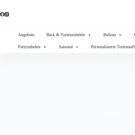
Zum
Inhalt
springen
Angebote
Back & Tortenzubehör
Ballons
Partyzubehör
Saisonal
Personalisierte Tortenauf
Kastenform