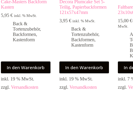
Cake-Masters Backform
Decora Plumcake Set 5-
Kasten
Teilig, Papierbackformen
Faltbar
121x57x47mm
23x10x
5,95
€
inkl. % MwSt.
3,95
€
15,00
€
inkl. % MwSt.
U
A
Back &
MwSt.
P
P
Tortenzubehör
,
Back &
w
i
Backformen
,
Tortenzubehör
,
A
1
1
Kastenform
Backformen
,
T
Kastenform
B
B
K
In den Warenkorb
In den Warenkorb
In 
inkl. 19 % MwSt.
inkl. 19 % MwSt.
inkl. 7
zzgl.
Versandkosten
zzgl.
Versandkosten
zzgl.
Ve