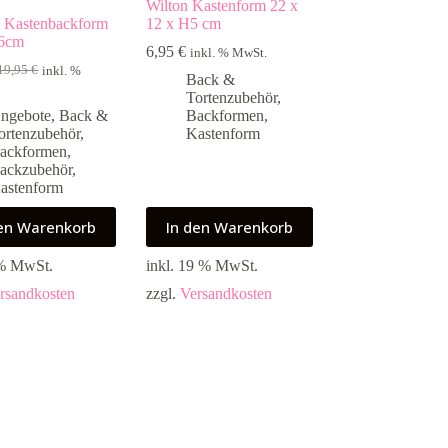
Wilton Kastenform 22 x
e Kastenbackform
12 x H5 cm
6cm
6,95
€
inkl. % MwSt.
19,95
€
inkl. %
rsprünglicher
ktueller
Back &
reis
reis
Tortenzubehör
,
ar:
st:
ngebote
,
Back &
Backformen
,
9,95 €
5,00 €.
ortenzubehör
,
Kastenform
ackformen
,
ackzubehör
,
astenform
den Warenkorb
In den Warenkorb
 % MwSt.
inkl. 19 % MwSt.
rsandkosten
zzgl.
Versandkosten