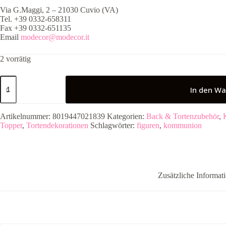
Via G.Maggi, 2 – 21030 Cuvio (VA)
Tel. +39 0332-658311
Fax +39 0332-651135
Email
modecor@modecor.it
2 vorrätig
Junge
kniet
In den Wa
auf
der
Bibel
Artikelnummer:
8019447021839
Kategorien:
Back & Tortenzubehör
,
Menge
Topper
,
Tortendekorationen
Schlagwörter:
figuren
,
kommunion
Zusätzliche Informat