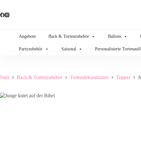
Zum
Inhalt
springen
Angebote
Back & Tortenzubehör
Ballons
Partyzubehör
Saisonal
Personalisierte Tortenauf
Start
Back & Tortenzubehör
Tortendekorationen
Topper
J