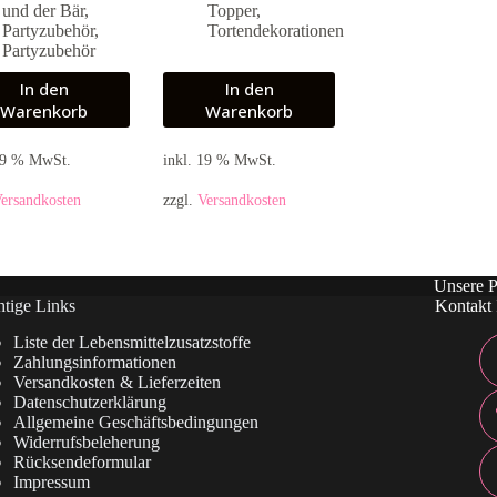
und der Bär
,
Topper
,
Partyzubehör
,
Tortendekorationen
Partyzubehör
In den
In den
Warenkorb
Warenkorb
 19 % MwSt.
inkl. 19 % MwSt.
ersandkosten
zzgl.
Versandkosten
Unsere P
tige Links
Kontakt 
Liste der Lebensmittelzusatzstoffe
Zahlungsinformationen
Versandkosten & Lieferzeiten
Datenschutzerklärung
Allgemeine Geschäftsbedingungen
Widerrufsbeleherung
Rücksendeformular
Impressum