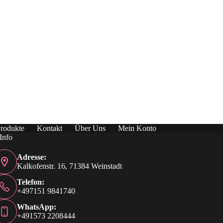
rodukte
Kontakt
Über Uns
Mein Konto
Info
Adresse:
Kalkofenstr. 16, 71384 Weinstadt
Telefon:
+497151 9841740
WhatsApp:
+491573 2208444