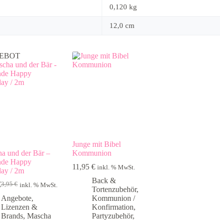
0,120 kg
12,0 cm
EBOT
Junge mit Bibel
a und der Bär –
Kommunion
nde Happy
11,95
€
inkl. % MwSt.
day / 2m
Back &
€
3,95
€
inkl. % MwSt.
Ursprünglicher
Aktueller
Tortenzubehör
,
Preis
Preis
Angebote
,
Kommunion /
war:
ist:
Lizenzen &
Konfirmation
,
3,95 €
3,00 €.
Brands
,
Mascha
Partyzubehör
,