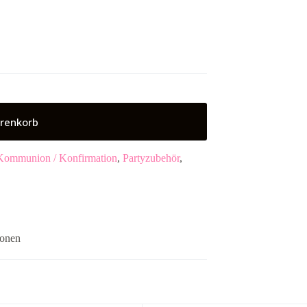
renkorb
Kommunion / Konfirmation
,
Partyzubehör
,
ionen