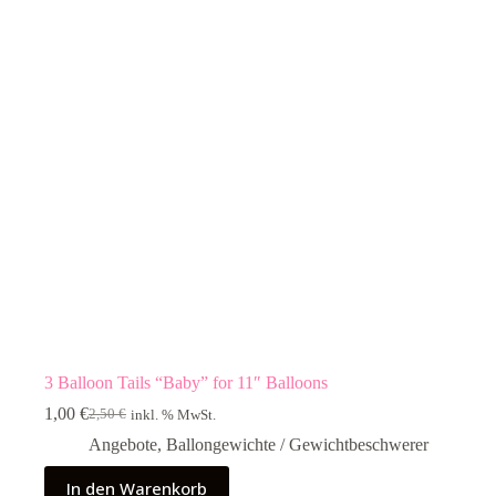
3 Balloon Tails “Baby” for 11″ Balloons
1,00
€
2,50
€
inkl. % MwSt.
Ursprünglicher
Aktueller
Preis
Preis
Angebote
,
Ballongewichte / Gewichtbeschwerer
war:
ist:
2,50 €
1,00 €.
In den Warenkorb