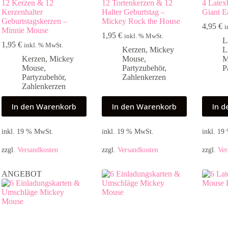
12 Kerzen & 12
12 Tortenkerzen & 12
4 Latex
Kerzenhalter
Halter Geburtstag –
Giant E
Geburtstagskerzen –
Mickey Rock the House
4,95
€
i
Minnie Mouse
1,95
€
inkl. % MwSt.
L
1,95
€
inkl. % MwSt.
Kerzen
,
Mickey
L
Kerzen
,
Mickey
Mouse
,
M
Mouse
,
Partyzubehör
,
P
Partyzubehör
,
Zahlenkerzen
Zahlenkerzen
In den Warenkorb
In den Warenkorb
In 
inkl. 19 % MwSt.
inkl. 19 % MwSt.
inkl. 1
zzgl.
Versandkosten
zzgl.
Versandkosten
zzgl.
Ver
ANGEBOT