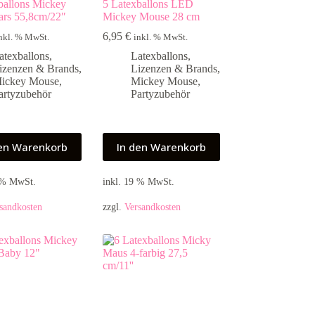
ballons Mickey
5 Latexballons LED
ars 55,8cm/22″
Mickey Mouse 28 cm
6,95
€
nkl. % MwSt.
inkl. % MwSt.
atexballons
,
Latexballons
,
izenzen & Brands
,
Lizenzen & Brands
,
ickey Mouse
,
Mickey Mouse
,
artyzubehör
Partyzubehör
den Warenkorb
In den Warenkorb
9 % MwSt.
inkl. 19 % MwSt.
sandkosten
zzgl.
Versandkosten