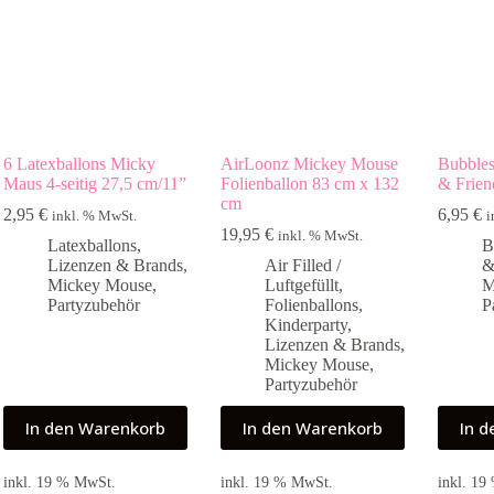
6 Latexballons Micky
AirLoonz Mickey Mouse
Bubble
Maus 4-seitig 27,5 cm/11”
Folienballon 83 cm x 132
& Frien
cm
2,95
€
6,95
€
inkl. % MwSt.
i
19,95
€
inkl. % MwSt.
Latexballons
,
B
Lizenzen & Brands
,
Air Filled /
&
Mickey Mouse
,
Luftgefüllt
,
M
Partyzubehör
Folienballons
,
P
Kinderparty
,
Lizenzen & Brands
,
Mickey Mouse
,
Partyzubehör
In den Warenkorb
In den Warenkorb
In 
inkl. 19 % MwSt.
inkl. 19 % MwSt.
inkl. 1