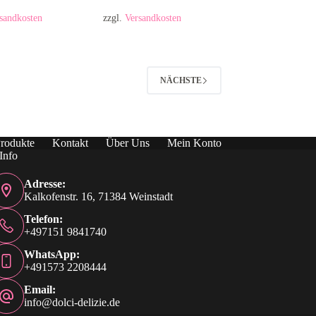
sandkosten
zzgl.
Versandkosten
4
NÄCHSTE
rodukte
Kontakt
Über Uns
Mein Konto
Info
Adresse:
Kalkofenstr. 16, 71384 Weinstadt
Telefon:
+497151 9841740
WhatsApp:
+491573 2208444
Email:
info@dolci-delizie.de