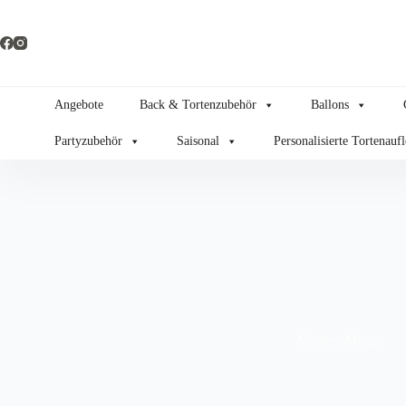
Zum
Inhalt
springen
Angebote
Back & Tortenzubehör
Ballons
Partyzubehör
Saisonal
Personalisierte Tortenauf
Mickey Mouse