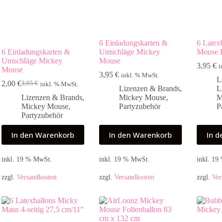
6 Einladungskarten &
6 Latex
6 Einladungskarten &
Umschläge Mickey
Mouse 
Umschläge Mickey
Mouse
3,95
€
i
Mouse
3,95
€
inkl. % MwSt.
L
2,00
€
3,95
€
inkl. % MwSt.
Ursprünglicher
Aktueller
Lizenzen & Brands
,
L
Preis
Preis
Lizenzen & Brands
,
Mickey Mouse
,
M
war:
ist:
Mickey Mouse
,
Partyzubehör
P
3,95 €
2,00 €.
Partyzubehör
In den Warenkorb
In den Warenkorb
In 
inkl. 19 % MwSt.
inkl. 19 % MwSt.
inkl. 1
zzgl.
Versandkosten
zzgl.
Versandkosten
zzgl.
Ver