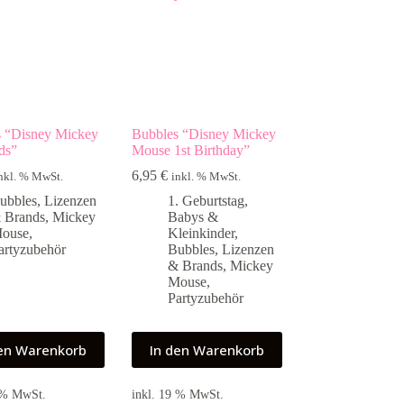
s “Disney Mickey
Bubbles “Disney Mickey
ds”
Mouse 1st Birthday”
6,95
€
nkl. % MwSt.
inkl. % MwSt.
ubbles
,
Lizenzen
1. Geburtstag
,
 Brands
,
Mickey
Babys &
ouse
,
Kleinkinder
,
artyzubehör
Bubbles
,
Lizenzen
& Brands
,
Mickey
Mouse
,
Partyzubehör
den Warenkorb
In den Warenkorb
9 % MwSt.
inkl. 19 % MwSt.