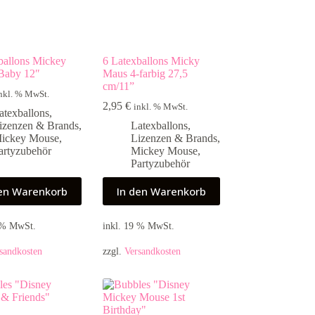
ballons Mickey
6 Latexballons Micky
Baby 12″
Maus 4-farbig 27,5
cm/11”
nkl. % MwSt.
2,95
€
inkl. % MwSt.
atexballons
,
izenzen & Brands
,
Latexballons
,
ickey Mouse
,
Lizenzen & Brands
,
artyzubehör
Mickey Mouse
,
Partyzubehör
den Warenkorb
In den Warenkorb
9 % MwSt.
inkl. 19 % MwSt.
sandkosten
zzgl.
Versandkosten