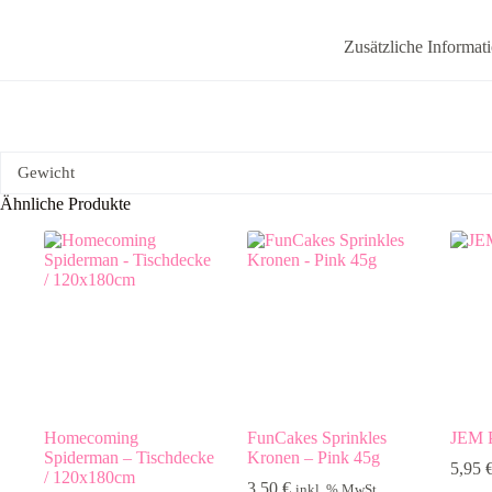
Menge
Zusätzliche Informat
Gewicht
Ähnliche Produkte
Homecoming
FunCakes Sprinkles
JEM P
Spiderman – Tischdecke
Kronen – Pink 45g
5,95
/ 120x180cm
3,50
€
inkl. % MwSt.