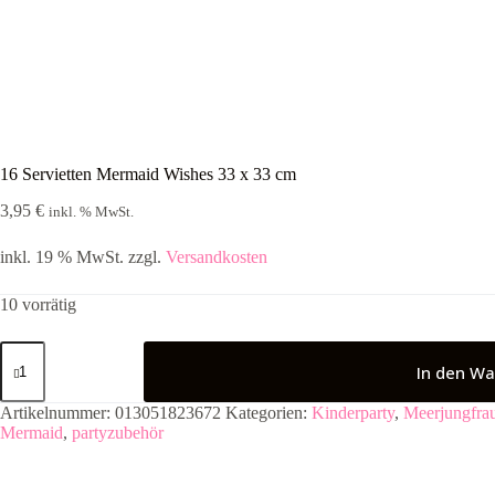
16 Servietten Mermaid Wishes 33 x 33 cm
3,95
€
inkl. % MwSt.
inkl. 19 % MwSt.
zzgl.
Versandkosten
10 vorrätig
16
Servietten
In den Wa
Mermaid
Wishes
Artikelnummer:
013051823672
Kategorien:
Kinderparty
,
Meerjungfra
33
Mermaid
,
partyzubehör
x
33
cm