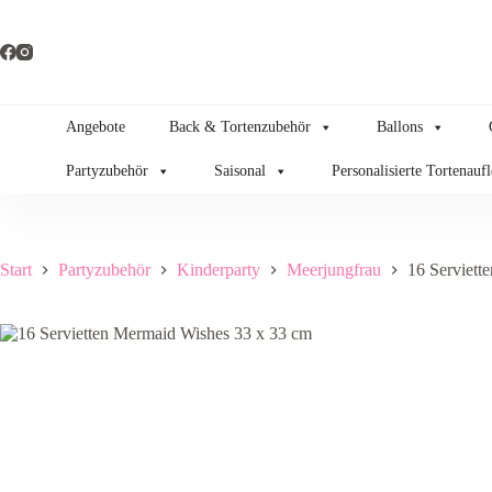
Zum
Inhalt
springen
Angebote
Back & Tortenzubehör
Ballons
Partyzubehör
Saisonal
Personalisierte Tortenauf
Start
Partyzubehör
Kinderparty
Meerjungfrau
16 Serviett