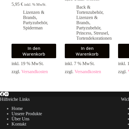
5,95
€
inkl. % MwSt.
Back &
Lizenzen &
Tortenzubehör
,
Brands
,
Lizenzen &
Partyzubehör
,
Brands
,
Spiderman
Partyzubehör
,
Princess
,
Streusel
,
Tortendekorationen
In den
In den
Warenkorb
Warenkorb
inkl. 19 % MwSt.
inkl. 7 % MwSt.
inkl.
zzgl.
Versandkosten
zzgl.
Versandkosten
zzgl.
Hilfreiche Links
Wich
Home
Unsere Produkte
Über Uns
Kontakt