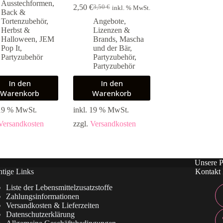
Ausstechformen
,
2,50
€
3,50
€
inkl. % MwSt.
Ursprünglicher
Aktueller
Back &
Preis
Preis
Tortenzubehör
,
Angebote
,
war:
ist:
Herbst &
Lizenzen &
3,50 €
2,50 €.
Halloween
,
JEM
Brands
,
Mascha
Pop It
,
und der Bär
,
Partyzubehör
Partyzubehör
,
Partyzubehör
In den
In den
Warenkorb
Warenkorb
 19 % MwSt.
inkl. 19 % MwSt.
Versandkosten
zzgl.
Versandkosten
Unsere P
tige Links
Kontakt 
Liste der Lebensmittelzusatzstoffe
Zahlungsinformationen
Versandkosten & Lieferzeiten
Datenschutzerklärung