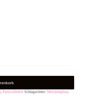
renkorb
u
,
Partyzubehör
Schlagwörter:
Meerjungfrau
,