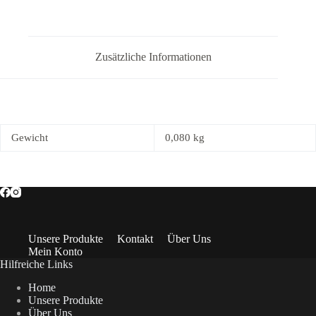
bist,
Blumen
-
im
Kranz
Zusätzliche Informationen
33x33cm
Menge
Gewicht
0,080 kg
Unsere Produkte
Kontakt
Über Uns
Mein Konto
Hilfreiche Links
Home
Unsere Produkte
Über Uns