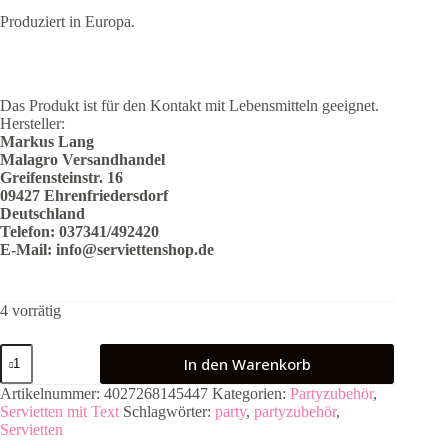
Produziert in Europa.
Das Produkt ist für den Kontakt mit Lebensmitteln geeignet.
Hersteller:
Markus Lang
Malagro Versandhandel
Greifensteinstr. 16
09427 Ehrenfriedersdorf
Deutschland
Telefon: 037341/492420
E-Mail:
info@serviettenshop.de
4 vorrätig
20
In den Warenkorb
Servietten
Schön
Artikelnummer:
4027268145447
Kategorien:
Partyzubehör
,
Dass
Servietten mit Text
Schlagwörter:
party
,
partyzubehör
,
Du
Servietten
da