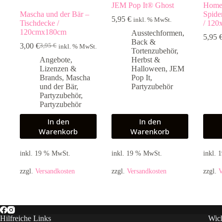
JEM Pop It® Ghost
Home
Mascha und der Bär –
Spide
5,95
€
inkl. % MwSt.
Tischdecke /
/ 120
120cmx180cm
Ausstechformen
,
5,95
Back &
3,00
€
3,95
€
inkl. % MwSt.
Ursprünglicher
Aktueller
Tortenzubehör
,
Preis
Preis
Angebote
,
Herbst &
war:
ist:
Lizenzen &
Halloween
,
JEM
3,95 €
3,00 €.
Brands
,
Mascha
Pop It
,
und der Bär
,
Partyzubehör
Partyzubehör
,
Partyzubehör
In den
In den
Warenkorb
Warenkorb
inkl. 19 % MwSt.
inkl. 19 % MwSt.
inkl.
zzgl.
Versandkosten
zzgl.
Versandkosten
zzgl.
V
Hilfreiche Links
Wich