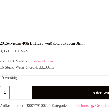
20xServietten 40th Birthday weiß gold 33x33cm 3lagig
3,95
€
inkl. % MwSt.
inkl. 19 % MwSt.
zzgl.
Versandkosten
16 Stück, Weiss & Gold, 33x33cm
19 vorrätig
20xServietten
40th
In den Wa
Birthday
weiß
gold
Artikelnummer:
5900779100725
Kategorien:
40. Geburtstag
,
Geburtst
33x33cm