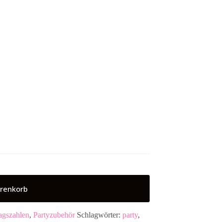
renkorb
agszahlen
,
Partyzubehör
Schlagwörter:
party
,