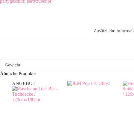
partygeschirr
,
partyzubehör
3lagig
Menge
Zusätzliche Informat
Gewicht
Ähnliche Produkte
ANGEBOT