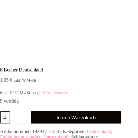
8 Becher Deutschland
1,95
€
inkl. % MwSt.
inkl. 19 % MwSt.
zzgl.
Versandkosten
9 vorrätig
8
In den Warenkorb
Becher
Deutschland
Menge
Artikelnummer:
192937125533
Kategorien:
Deutschland
,
Fußballmannschaften
,
Partyzubehör
Schlagwörter: