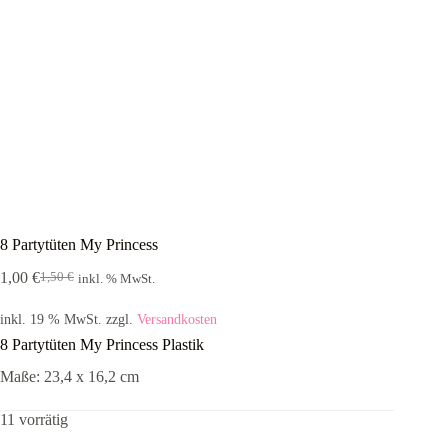
8 Partytüten My Princess
1,00
€
1,50
€
inkl. % MwSt.
Ursprünglicher
Aktueller
Preis
Preis
inkl. 19 % MwSt.
zzgl.
Versandkosten
war:
ist:
1,50 €
1,00 €.
8 Partytüten My Princess Plastik
Maße: 23,4 x 16,2 cm
11 vorrätig