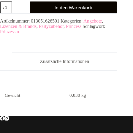
8
In den Warenkorb
Partytüten
My
Princess
Artikelnummer:
013051626501
Kategorien:
Angebote
,
Menge
Lizenzen & Brands
,
Partyzubehör
,
Princess
Schlagwort:
Prinzessin
Zusätzliche Informationen
Gewicht
0,030 kg