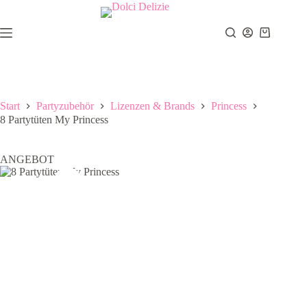
Zum
Inhalt
springen
Warenkor
Start
Partyzubehör
Lizenzen & Brands
Princess
8 Partytüten My Princess
ANGEBOT