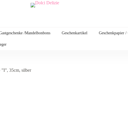
Gastgeschenke /Mandelbonbons
Geschenkartikel
Geschenkpapier /
leger
 ”I”, 35cm, silber