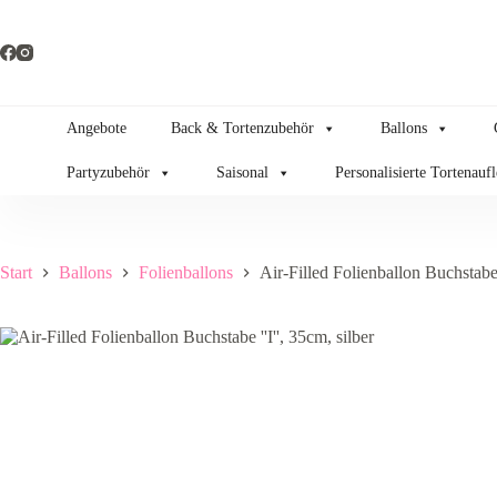
Zum
Inhalt
springen
Angebote
Back & Tortenzubehör
Ballons
Partyzubehör
Saisonal
Personalisierte Tortenauf
Start
Ballons
Folienballons
Air-Filled Folienballon Buchstabe