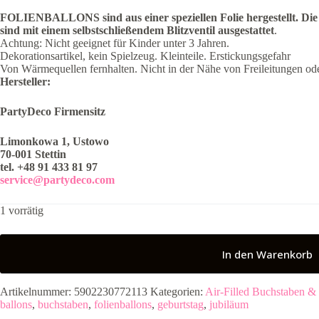
FOLIENBALLONS sind aus einer speziellen Folie hergestellt.
Die
sind mit einem selbstschließendem Blitzventil ausgestattet
.
Achtung: Nicht geeignet für Kinder unter 3 Jahren.
Dekorationsartikel, kein Spielzeug. Kleinteile. Erstickungsgefahr
Von Wärmequellen fernhalten. Nicht in der Nähe von Freileitungen od
Hersteller:
PartyDeco Firmensitz
Limonkowa 1, Ustowo
70-001 Stettin
tel. +48 91 433 81 97
service@partydeco.com
1 vorrätig
In den Warenkorb
Artikelnummer:
5902230772113
Kategorien:
Air-Filled Buchstaben & 
ballons
,
buchstaben
,
folienballons
,
geburtstag
,
jubiläum