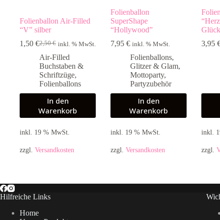
Folienballon
Folie
Folienballon Air-Filled
SuperShape
“Herz
“V” silber
“Hollywood”
Glüc
1,50
€
7,95
€
3,95
2,50
€
inkl. % MwSt.
inkl. % MwSt.
Ursprünglicher
Aktueller
Preis
Preis
Air-Filled
Folienballons
,
war:
ist:
Buchstaben &
Glitzer & Glam
,
2,50 €
1,50 €.
Schriftzüge
,
Mottoparty
,
Folienballons
Partyzubehör
In den
In den
Warenkorb
Warenkorb
inkl. 19 % MwSt.
inkl. 19 % MwSt.
inkl.
zzgl.
Versandkosten
zzgl.
Versandkosten
zzgl.
V
Hilfreiche Links
Wich
Home