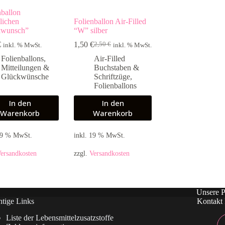
nballon
lichen
Folienballon Air-Filled
kwunsch”
“W” silber
€
1,50
€
2,50
€
inkl. % MwSt.
inkl. % MwSt.
Ursprünglicher
Aktueller
Preis
Preis
Folienballons
,
Air-Filled
war:
ist:
Mitteilungen &
Buchstaben &
2,50 €
1,50 €.
Glückwünsche
Schriftzüge
,
Folienballons
In den
In den
Warenkorb
Warenkorb
 19 % MwSt.
inkl. 19 % MwSt.
ersandkosten
zzgl.
Versandkosten
Unsere P
tige Links
Kontakt 
Liste der Lebensmittelzusatzstoffe