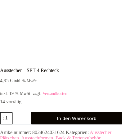
Ausstecher – SET 4 Rechteck
4,95
€
inkl. % MwSt.
inkl. 19 % MwSt.
zzgl.
Versandkosten
14 vorrätig
Ausstecher
In den Warenkorb
-
SET
4
Artikelnummer:
8024624031624
Kategorien:
Ausstecher
Rechteck
Plätzchen
,
Ausstechformen
,
Back & Tortenzubehör