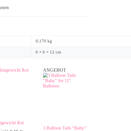
ionen
0,170 kg
6 × 6 × 12 cm
ANGEBOT
ngewicht Rot
3 Balloon Tails “Baby”
€