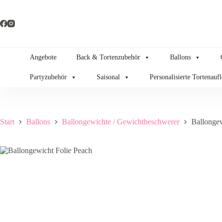
Zum
Inhalt
springen
Angebote
Back & Tortenzubehör
Ballons
Partyzubehör
Saisonal
Personalisierte Tortenauf
Start
Ballons
Ballongewichte / Gewichtbeschwerer
Ballongew