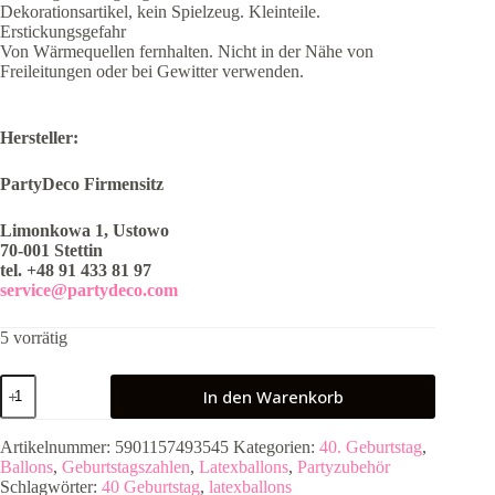
Dekorationsartikel, kein Spielzeug. Kleinteile.
Erstickungsgefahr
Von Wärmequellen fernhalten. Nicht in der Nähe von
Freileitungen oder bei Gewitter verwenden.
Hersteller:
PartyDeco Firmensitz
Limonkowa 1, Ustowo
70-001 Stettin
tel. +48 91 433 81 97
service@partydeco.com
5 vorrätig
Ballons
In den Warenkorb
30cm,
40st
Birthday,
Artikelnummer:
5901157493545
Kategorien:
40. Geburtstag
,
Metallic
Ballons
,
Geburtstagszahlen
,
Latexballons
,
Partyzubehör
Mix
Schlagwörter:
40 Geburtstag
,
latexballons
Menge