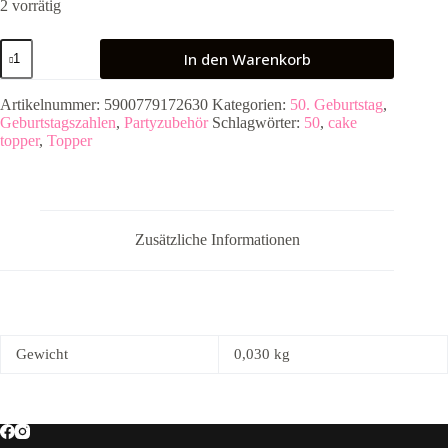
2 vorrätig
Cake
In den Warenkorb
Topper
Gold
mit
Artikelnummer:
5900779172630
Kategorien:
50. Geburtstag
,
der
Geburtstagszahlen
,
Partyzubehör
Schlagwörter:
50
,
cake
Zahl
topper
,
Topper
50
Menge
Zusätzliche Informationen
Gewicht
0,030 kg