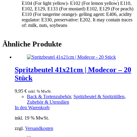
E104 (For light yellow)- E102 (For lemon yellow) E110,
E102, E129, E133 (For mustard) E102, E129 (For peach)
E110 (For tangerine orange)- gelling agent: E406, acidity
regulator: E330, preservative: E202. It may contain traces
of: milk, nuts, soybeans
Ähnliche Produkte
Spritzbeutel 41x21cm | Modecor – 20
Stück
9,95
€
inkl. % MwSt.
Back & Tortenzubehör
,
Spritzbeutel & Spritztüllen
,
Zubehör & Utensilien
In den Warenkorb
inkl. 19 % MwSt.
zzgl.
Versandkosten