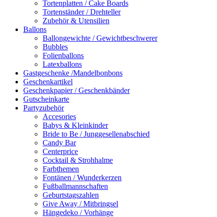
Tortenplatten / Cake Boards
Tortenständer / Drehteller
Zubehör & Utensilien
Ballons
Ballongewichte / Gewichtbeschwerer
Bubbles
Folienballons
Latexballons
Gastgeschenke /Mandelbonbons
Geschenkartikel
Geschenkpapier / Geschenkbänder
Gutscheinkarte
Partyzubehör
Accesories
Babys & Kleinkinder
Bride to Be / Junggesellenabschied
Candy Bar
Centerprice
Cocktail & Strohhalme
Farbthemen
Fontänen / Wunderkerzen
Fußballmannschaften
Geburtstagszahlen
Give Away / Mitbringsel
Hängedeko / Vorhänge