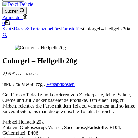
Suchen
Anmelden
Warenkorb
0
Start
Back & Tortenzubehör
Farbstoffe
Colorgel – Hellgelb 20g
🔍
Colorgel – Hellgelb 20g
2,95
€
inkl. % MwSt.
inkl. 7 % MwSt.
zzgl.
Versandkosten
Gel Farbstoff ideal zum kolorieren von Zuckerpaste, Icing, Sahne,
Creme und auf Zucker basierende Produkte. Um einen Teig zu
Färben, reicht es die Farbe mit dem Teig zu vermengen und so lange
zu verarbeiten, bis man die gewünschte Tonalität erreicht.
Farbgel Hellgelb 20g
Zutaten: Glukosesirup, Wasser, Saccharose,Farbstoffe: E104,
Geliermittel: E406,