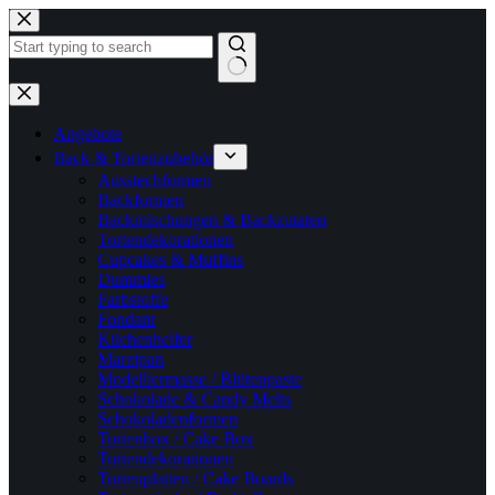
Zum
Inhalt
springen
Keine
Ergebnisse
Angebote
Back & Tortenzubehör
Ausstechformen
Backformen
Backmischungen & Backzutaten
Tortendekorationen
Cupcakes & Muffins
Dummies
Farbstoffe
Fondant
Küchenhelfer
Marzipan
Modelliermasse / Blütenpaste
Schokolade & Candy Melts
Schokoladenformen
Tortenbox / Cake Box
Tortendekorationen
Tortenplatten / Cake Boards