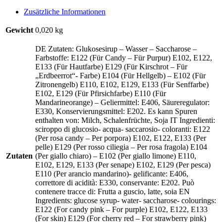
Zusätzliche Informationen
Gewicht
0,020 kg
DE Zutaten: Glukosesirup – Wasser – Saccharose –
Farbstoffe: E122 (Für Candy – Für Purpur) E102, E122,
E133 (Für Hautfarbe) E129 (Für Kirschrot – Für
„Erdbeerrot“- Farbe) E104 (Für Hellgelb) – E102 (Für
Zitronengelb) E110, E102, E129, E133 (Für Senffarbe)
E102, E129 (Für Pfirsichfarbe) E110 (Für
Mandarineorange) – Geliermittel: E406, Säureregulator:
E330, Konservierungsmittel: E202. Es kann Spuren
enthalten von: Milch, Schalenfrüchte, Soja IT Ingredienti:
sciroppo di glucosio- acqua- saccarosio- coloranti: E122
(Per rosa candy – Per porpora) E102, E122, E133 (Per
pelle) E129 (Per rosso ciliegia – Per rosa fragola) E104
Zutaten
(Per giallo chiaro) – E102 (Per giallo limone) E110,
E102, E129, E133 (Per senape) E102, E129 (Per pesca)
E110 (Per arancio mandarino)- gelificante: E406,
correttore di acidità: E330, conservante: E202. Può
contenere tracce di: Frutta a guscio, latte, soia EN
Ingredients: glucose syrup- water- saccharose- colourings:
E122 (For candy pink – For purple) E102, E122, E133
(For skin) E129 (For cherry red – For strawberry pink)