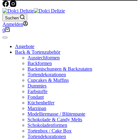
Suchen
Anmelden
Warenkorb
0
Angebote
Back & Tortenzubehör
Ausstechformen
Backformen
Backmischungen & Backzutaten
Tortendekorationen
Cupcakes & Muffins
Dummies
Farbstoffe
Fondant
Küchenhelfer
Marzipan
Modelliermasse / Blütenpaste
Schokolade & Candy Melts
Schokoladenformen
Tortenbox / Cake Box
Tortendekorationen