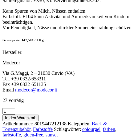
Säureregulator: E330, Konservierungsmittel:E202.
Kann Spuren von Milch, Nüssen enthalten.
Farbstoff: E104 kann Aktivität und Aufmerksamkeit von Kindern
beeinträchtigen.
Vor Feuchtigkeit, Nässe und direkter Sonneneinstrahlung schützen
Grundpreis: 147,50€ / 1 Kg
Hersteller:
Modecor
Via G.Maggi, 2 – 21030 Cuvio (VA)
Tel. +39 0332-658311
Fax +39 0332-651135
Email
modecor@modecor.it
27 vorrätig
Colorgel
-
In den Warenkorb
Hellgelb
Artikelnummer:
8019447212138
Kategorien:
Back &
20g
Tortenzubehör
,
Farbstoffe
Schlagwörter:
colourgel
,
farben
,
Menge
farbstoffe
,
gluen-free
,
sunset