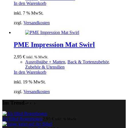
In den Warenkorb
inkl. 7 % MwSt.
zzgl.
Versandkosten
PME Impression Mat Swirl
2,95
€
inkl. % MwSt.
Ausrollstäbe + Matten
,
Back & Tortenzubehör
,
Zubehör & Utensilien
In den Warenkorb
inkl. 19 % MwSt.
zzgl.
Versandkosten
Im Trend
Air filled Regenbogen
2,95
€
inkl. % MwSt.