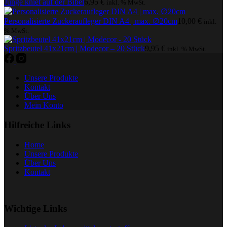
Junge kniet auf der Bibel
6,95
€
inkl. % MwSt.
Personalisierte Zuckeraufleger DIN A4 | max. ∅20cm
10,00
€
inkl.
% MwSt.
Spritzbeutel 41x21cm | Modecor – 20 Stück
9,95
€
inkl. % MwSt.
Unsere Produkte
Kontakt
Über Uns
Mein Konto
Hilfreiche Links
Home
Unsere Produkte
Über Uns
Kontakt
Wichtige Links