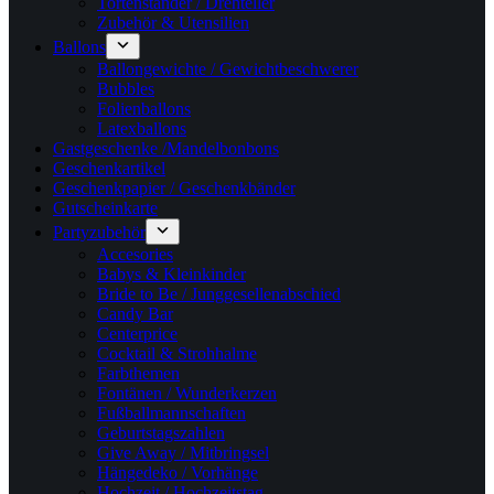
Tortenständer / Drehteller
Zubehör & Utensilien
Ballons
Ballongewichte / Gewichtbeschwerer
Bubbles
Folienballons
Latexballons
Gastgeschenke /Mandelbonbons
Geschenkartikel
Geschenkpapier / Geschenkbänder
Gutscheinkarte
Partyzubehör
Accesories
Babys & Kleinkinder
Bride to Be / Junggesellenabschied
Candy Bar
Centerprice
Cocktail & Strohhalme
Farbthemen
Fontänen / Wunderkerzen
Fußballmannschaften
Geburtstagszahlen
Give Away / Mitbringsel
Hängedeko / Vorhänge
Hochzeit / Hochzeitstag