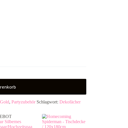
renkorb
 Gold
,
Partyzubehör
Schlagwort:
Dekofächer
EBOT