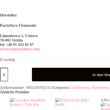
Hersteller:
PartyDeco Firmensitz
Limonkowa 1, Ustowo
70-001 Stettin
tel. +48 91 433 81 97
service@partydeco.com
8 vorrätig
Dekorative
Rosetten,
In den Wa
gold
Menge
Artikelnummer:
5902230745155
Kategorien:
Farbthemen
,
Partythema
Ähnliche Produkte
ANG