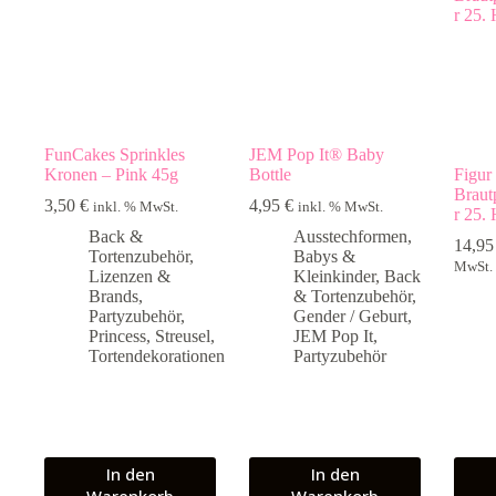
FunCakes Sprinkles
JEM Pop It® Baby
Kronen – Pink 45g
Bottle
Figur
Braut
3,50
€
4,95
€
inkl. % MwSt.
inkl. % MwSt.
r 25.
Back &
Ausstechformen
,
14,9
Tortenzubehör
,
Babys &
MwSt.
Lizenzen &
Kleinkinder
,
Back
Brands
,
& Tortenzubehör
,
Partyzubehör
,
Gender / Geburt
,
Princess
,
Streusel
,
JEM Pop It
,
Tortendekorationen
Partyzubehör
In den
In den
Warenkorb
Warenkorb