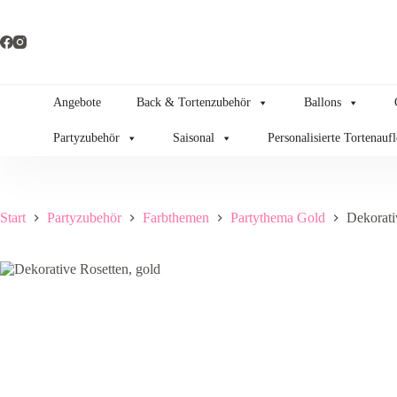
Zum
Inhalt
springen
Angebote
Back & Tortenzubehör
Ballons
Partyzubehör
Saisonal
Personalisierte Tortenauf
Start
Partyzubehör
Farbthemen
Partythema Gold
Dekorati