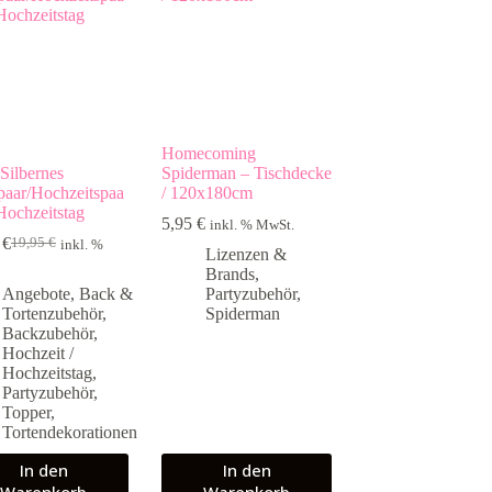
Homecoming
 Silbernes
Spiderman – Tischdecke
paar/Hochzeitspaa
/ 120x180cm
 Hochzeitstag
5,95
€
inkl. % MwSt.
5
€
19,95
€
inkl. %
Ursprünglicher
Aktueller
Lizenzen &
Preis
Preis
Brands
,
war:
ist:
Angebote
,
Back &
Partyzubehör
,
19,95 €
14,95 €.
Tortenzubehör
,
Spiderman
Backzubehör
,
Hochzeit /
Hochzeitstag
,
Partyzubehör
,
Topper
,
Tortendekorationen
In den
In den
Warenkorb
Warenkorb