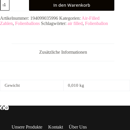
Folienballon
In den Warenkorb
Air-
Filled
"0"
Artikelnummer:
194099035996
Kategorien:
Air-Filled
gold
Zahlen
,
Folienballons
Schlagwörter:
air filled
,
Folienballon
Menge
Zusätzliche Informationen
Gewicht
0,010 kg
Unsere Produkte
Kontakt
Über Uns