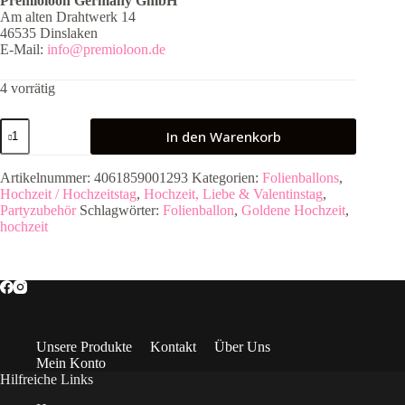
Premioloon Germany GmbH
Am alten Drahtwerk 14
46535 Dinslaken
E-Mail:
info@premioloon.de
4 vorrätig
Folienballon
In den Warenkorb
Herzen
50
Jahre
Artikelnummer:
4061859001293
Kategorien:
Folienballons
,
Menge
Hochzeit / Hochzeitstag
,
Hochzeit, Liebe & Valentinstag
,
Partyzubehör
Schlagwörter:
Folienballon
,
Goldene Hochzeit
,
hochzeit
Unsere Produkte
Kontakt
Über Uns
Mein Konto
Hilfreiche Links