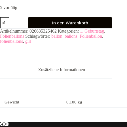
5 vorrätig
Folienballon
In den Warenkorb
Multi
Balloon
Artikelnummer:
026635325462
Kategorien:
1. Geburtstag
,
Fun
Folienballons
Schlagwörter:
ballon
,
ballons
,
Folienballon
,
to
folienballons
,
girl
be
One
Girl
Menge
Zusätzliche Informationen
Gewicht
0,100 kg