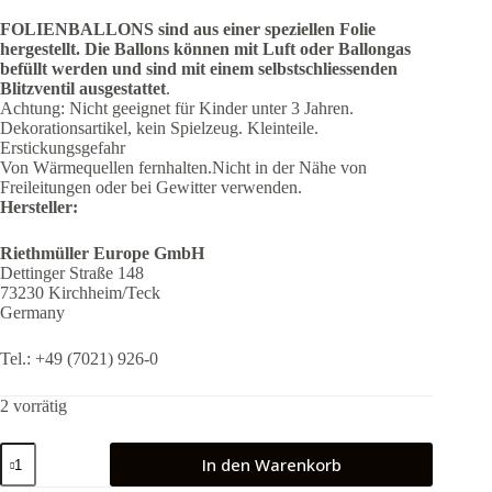
FOLIENBALLONS sind aus einer speziellen Folie
hergestellt.
Die Ballons können mit Luft oder Ballongas
befüllt werden und sind mit einem selbstschliessenden
Blitzventil ausgestattet
.
Achtung: Nicht geeignet für Kinder unter 3 Jahren.
Dekorationsartikel, kein Spielzeug. Kleinteile.
Erstickungsgefahr
Von Wärmequellen fernhalten.Nicht in der Nähe von
Freileitungen oder bei Gewitter verwenden.
Hersteller:
Riethmüller Europe GmbH
Dettinger Straße 148
73230 Kirchheim/Teck
Germany
Tel.: +49 (7021) 926-0
2 vorrätig
Folienballon
In den Warenkorb
Pastel
Birthday