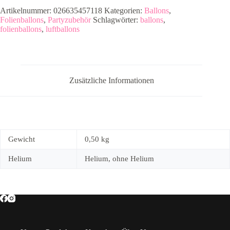
43cm
Artikelnummer:
026635457118
Kategorien:
Ballons
,
Menge
Folienballons
,
Partyzubehör
Schlagwörter:
ballons
,
folienballons
,
luftballons
Zusätzliche Informationen
Gewicht
0,50 kg
Helium
Helium, ohne Helium