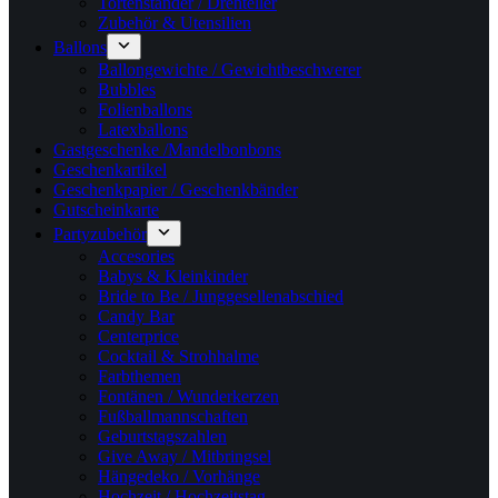
Tortenständer / Drehteller
Zubehör & Utensilien
Ballons
Ballongewichte / Gewichtbeschwerer
Bubbles
Folienballons
Latexballons
Gastgeschenke /Mandelbonbons
Geschenkartikel
Geschenkpapier / Geschenkbänder
Gutscheinkarte
Partyzubehör
Accesories
Babys & Kleinkinder
Bride to Be / Junggesellenabschied
Candy Bar
Centerprice
Cocktail & Strohhalme
Farbthemen
Fontänen / Wunderkerzen
Fußballmannschaften
Geburtstagszahlen
Give Away / Mitbringsel
Hängedeko / Vorhänge
Hochzeit / Hochzeitstag