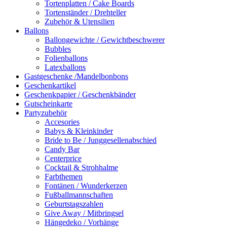
Tortenplatten / Cake Boards
Tortenständer / Drehteller
Zubehör & Utensilien
Ballons
Ballongewichte / Gewichtbeschwerer
Bubbles
Folienballons
Latexballons
Gastgeschenke /Mandelbonbons
Geschenkartikel
Geschenkpapier / Geschenkbänder
Gutscheinkarte
Partyzubehör
Accesories
Babys & Kleinkinder
Bride to Be / Junggesellenabschied
Candy Bar
Centerprice
Cocktail & Strohhalme
Farbthemen
Fontänen / Wunderkerzen
Fußballmannschaften
Geburtstagszahlen
Give Away / Mitbringsel
Hängedeko / Vorhänge