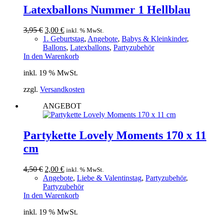
Latexballons Nummer 1 Hellblau
Ursprünglicher
Aktueller
3,95
€
3,00
€
inkl. % MwSt.
Preis
Preis
1. Geburtstag
,
Angebote
,
Babys & Kleinkinder
,
war:
ist:
Ballons
,
Latexballons
,
Partyzubehör
3,95 €
3,00 €.
In den Warenkorb
inkl. 19 % MwSt.
zzgl.
Versandkosten
ANGEBOT
Partykette Lovely Moments 170 x 11
cm
Ursprünglicher
Aktueller
4,50
€
2,00
€
inkl. % MwSt.
Preis
Preis
Angebote
,
Liebe & Valentinstag
,
Partyzubehör
,
war:
ist:
Partyzubehör
4,50 €
2,00 €.
In den Warenkorb
inkl. 19 % MwSt.