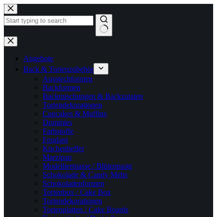
Zum
Inhalt
springen
Keine
Ergebnisse
Angebote
Back & Tortenzubehör
Ausstechformen
Backformen
Backmischungen & Backzutaten
Tortendekorationen
Cupcakes & Muffins
Dummies
Farbstoffe
Fondant
Küchenhelfer
Marzipan
Modelliermasse / Blütenpaste
Schokolade & Candy Melts
Schokoladenformen
Tortenbox / Cake Box
Tortendekorationen
Tortenplatten / Cake Boards