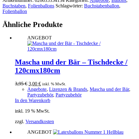
Artikelnummer:
026635354134
Kategorien:
Angebote
,
Ballons
,
G
Buchstaben
,
Folienballons
Schlagwörter:
Buchstabenballon
,
Blau/81cm
Folienballon
Menge
Ähnliche Produkte
ANGEBOT
Mascha und der Bär – Tischdecke /
120cmx180cm
Ursprünglicher
Aktueller
3,95
€
3,00
€
inkl. % MwSt.
Preis
Preis
Angebote
,
Lizenzen & Brands
,
Mascha und der Bär
,
war:
ist:
Partyzubehör
,
Partyzubehör
3,95 €
3,00 €.
In den Warenkorb
inkl. 19 % MwSt.
zzgl.
Versandkosten
ANGEBOT