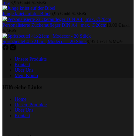
rosa
3,95
€
inkl. % MwSt.
Junge kniet auf der Bibel
6,95
€
inkl. % MwSt.
Personalisierte Zuckeraufleger DIN A4 | max. ∅20cm
10,00
€
inkl.
% MwSt.
Spritzbeutel 41x21cm | Modecor – 20 Stück
9,95
€
inkl. % MwSt.
Unsere Produkte
Kontakt
Über Uns
Mein Konto
Hilfreiche Links
Home
Unsere Produkte
Über Uns
Kontakt