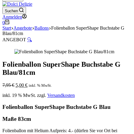
Suchen
Anmelden
Warenkorb
0
Start
Angebote
Ballons
Folienballon SuperShape Buchstabe G
Blau/81cm
ANGEBOT
🔍
Folienballon SuperShape Buchstabe G
Blau/81cm
Ursprünglicher
Aktueller
7,95
€
5,00
€
inkl. % MwSt.
Preis
Preis
inkl. 19 % MwSt.
zzgl.
Versandkosten
war:
ist:
7,95 €
5,00 €.
Folienballon SuperShape Buchstabe G Blau
Maße 83cm
Folienballon mit Helium Aufpreis: 4.- (dürfen Sie vor Ort bei