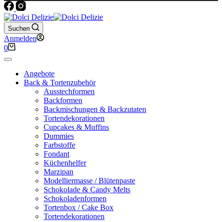
Suchen
Anmelden
Warenkorb
0
Angebote
Back & Tortenzubehör
Ausstechformen
Backformen
Backmischungen & Backzutaten
Tortendekorationen
Cupcakes & Muffins
Dummies
Farbstoffe
Fondant
Küchenhelfer
Marzipan
Modelliermasse / Blütenpaste
Schokolade & Candy Melts
Schokoladenformen
Tortenbox / Cake Box
Tortendekorationen