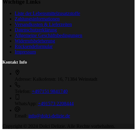
Wichtige Links
Liste der Lebensmittelzusatzstoffe
Zahlungsinformationen
Versandkosten & Lieferzeiten
Datenschutzerklärung
Allgemeine Geschäftsbedingungen
Widerrufsbeleherung
Rücksendeformular
Impressum
Kontakt Info
Adresse:
Kalkofenstr. 16, 71384 Weinstadt
Telefon:
+497151 9841740
WhatsApp:
+491573 2208444
Email:
info@dolci-delizie.de
Copyright © 2024 Dolci Delizie. Alle Rechte vorbehalten.