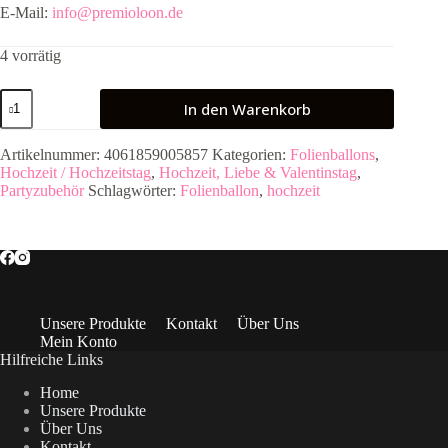
E-Mail:
info@premioloon.de
4 vorrätig
Folienballon
In den Warenkorb
WIR
Promise
43cm
Artikelnummer:
4061859005857
Kategorien:
Folienballons
,
Menge
Hochzeit / Hochzeitstag
,
Hochzeit, Liebe & Valentinstag
,
Partyzubehör
Schlagwörter:
Folienballon
,
hochzeit
Unsere Produkte
Kontakt
Über Uns
Mein Konto
Hilfreiche Links
Home
Unsere Produkte
Über Uns
Kontakt