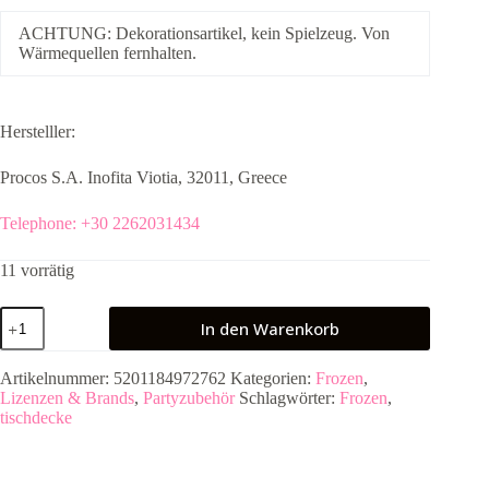
ACHTUNG: Dekorationsartikel, kein Spielzeug. Von
Wärmequellen fernhalten.
Herstelller:
Procos S.A. Inofita Viotia, 32011, Greece
Telephone: +30 2262031434
11 vorrätig
Frozen
In den Warenkorb
Tischdecke
120x180cm
Menge
Artikelnummer:
5201184972762
Kategorien:
Frozen
,
Lizenzen & Brands
,
Partyzubehör
Schlagwörter:
Frozen
,
tischdecke