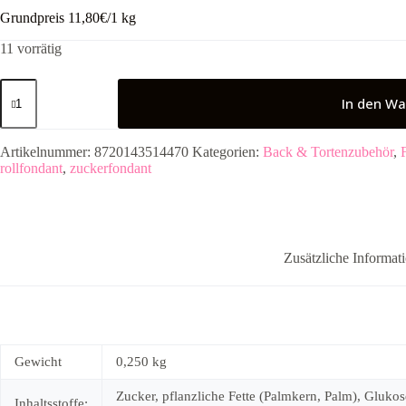
Grundpreis 11,80€/1 kg
11 vorrätig
FunCakes
Fondant
In den Wa
250g
-
Mellow
Artikelnummer:
8720143514470
Kategorien:
Back & Tortenzubehör
,
Yellow
rollfondant
,
zuckerfondant
Menge
Zusätzliche Informat
Gewicht
0,250 kg
Zucker, pflanzliche Fette (Palmkern, Palm), Gluko
Inhaltsstoffe: