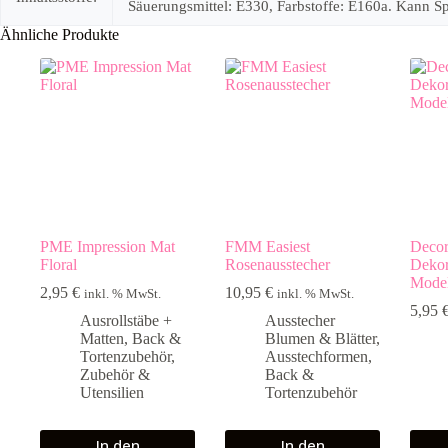
Säuerungsmittel: E330, Farbstoffe: E160a. Kann Spur
Ähnliche Produkte
PME Impression Mat
FMM Easiest
Deco
Floral
Rosenausstecher
Dekor
Model
2,95
€
10,95
€
inkl. % MwSt.
inkl. % MwSt.
5,95
Ausrollstäbe +
Ausstecher
Matten
,
Back &
Blumen & Blätter
,
Tortenzubehör
,
Ausstechformen
,
Zubehör &
Back &
Utensilien
Tortenzubehör
In den
In den