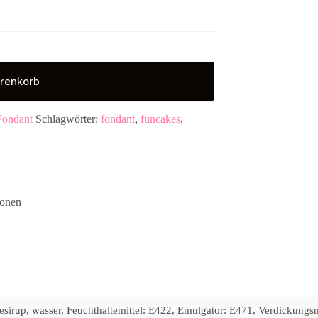
renkorb
Fondant
Schlagwörter:
fondant
,
funcakes
,
ionen
sesirup, wasser, Feuchthaltemittel: E422, Emulgator: E471, Verdickungs