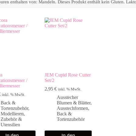
en enthalten von: Mandeln. Dieses Produkt enthält kein Gluten. Laktosef
ra
JEM Cupid Rose Cutter
ationsmesser /
Set/2
liermesser
2,95
€
inkl. % MwSt.
€
inkl. % MwSt.
Ausstecher
Back &
Blumen & Blätter
,
Tortenzubehör
,
Ausstechformen
,
Modellieren
,
Back &
Zubehör &
Tortenzubehör
Utensilien
In den
In den