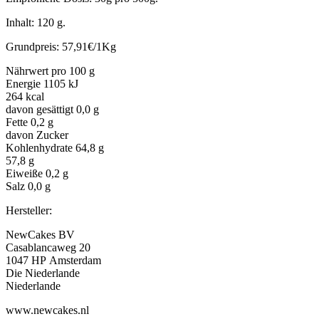
Inhalt: 120 g.
Grundpreis: 57,91€/1Kg
Nährwert pro 100 g
Energie 1105 kJ
264 kcal
davon gesättigt 0,0 g
Fette 0,2 g
davon Zucker
Kohlenhydrate 64,8 g
57,8 g
Eiweiße 0,2 g
Salz 0,0 g
Hersteller:
NewCakes BV
Casablancaweg 20
1047 HP Amsterdam
Die Niederlande
Niederlande
www.newcakes.nl