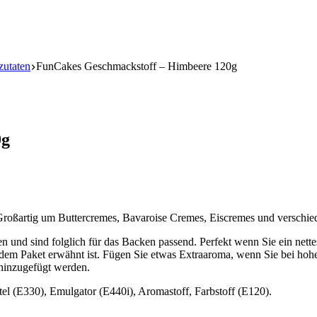
zutaten
FunCakes Geschmackstoff – Himbeere 120g
0g
roßartig um Buttercremes, Bavaroise Cremes, Eiscremes und verschied
und sind folglich für das Backen passend. Perfekt wenn Sie ein net
 dem Paket erwähnt ist. Fügen Sie etwas Extraaroma, wenn Sie bei ho
hinzugefügt werden.
el (E330), Emulgator (E440i), Aromastoff, Farbstoff (E120).