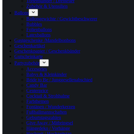
Tortenständer / Drehteller
Zubehör & Utensilien
Ballons
Ballongewichte / Gewichtbeschwerer
Bubbles
Folienballons
Latexballons
Gastgeschenke /Mandelbonbons
Geschenkartikel
Geschenkpapier / Geschenkbänder
Gutscheinkarte
Partyzubehör
Accesories
Babys & Kleinkinder
Bride to Be / Junggesellenabschied
Candy Bar
Centerprice
Cocktail & Strohhalme
Farbthemen
Fontänen / Wunderkerzen
Fußballmannschaften
Geburtstagszahlen
Give Away / Mitbringsel
Hängedeko / Vorhänge
Hochzeit / Hochzeitstag