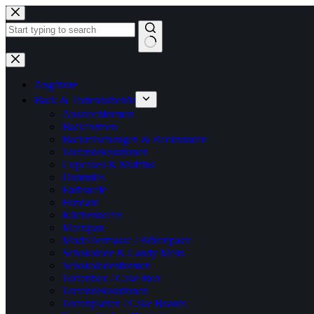
Zum
Inhalt
springen
Keine
Ergebnisse
Angebote
Back & Tortenzubehör
Ausstechformen
Backformen
Backmischungen & Backzutaten
Tortendekorationen
Cupcakes & Muffins
Dummies
Farbstoffe
Fondant
Küchenhelfer
Marzipan
Modelliermasse / Blütenpaste
Schokolade & Candy Melts
Schokoladenformen
Tortenbox / Cake Box
Tortendekorationen
Tortenplatten / Cake Boards