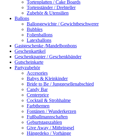
Tortenplatten / Cake Boards
Tortenständer / Drehteller
Zubehör & Utensilien
Ballons
Ballongewichte / Gewichtbeschwerer
Bubbles
Folienballons
Latexballons
Gastgeschenke /Mandelbonbons
Geschenkartikel
Geschenkpapier / Geschenkbänder
Gutscheinkarte
Partyzubehör
Accesories
Babys & Kleinkinder
Bride to Be / Junggesellenabschied
Candy Bar
Centerprice
Cocktail & Strohhalme
Farbthemen
Fontänen / Wunderkerzen
Fußballmannschaften
Geburtstagszahlen
Give Away / Mitbringsel
Hängedeko / Vorhänge