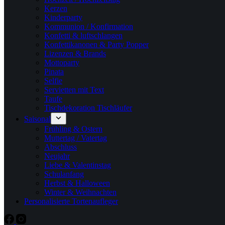
Kerzen
Kinderparty
Kommunion / Konfirmation
Konfetti & luftschlangen
Konfettikanonen & Party Popper
Lizenzen & Brands
Mottoparty
Pinata
Selfie
Servietten mit Text
Taufe
Tischdekoration Tischläufer
Saisonal
Frühling & Ostern
Muttertag / Vatertag
Abschluss
Neujahr
Liebe & Valentinstag
Schulanfang
Herbst & Halloween
Winter & Weihnachten
Personalisierte Tortenaufleger