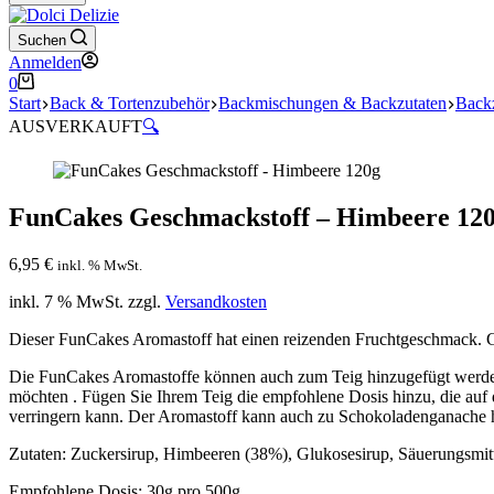
Suchen
Anmelden
Warenkorb
0
Start
Back & Tortenzubehör
Backmischungen & Backzutaten
Back
AUSVERKAUFT
🔍
FunCakes Geschmackstoff – Himbeere 12
6,95
€
inkl. % MwSt.
inkl. 7 % MwSt.
zzgl.
Versandkosten
Dieser FunCakes Aromastoff hat einen reizenden Fruchtgeschmack. G
Die FunCakes Aromastoffe können auch zum Teig hinzugefügt werden 
möchten . Fügen Sie Ihrem Teig die empfohlene Dosis hinzu, die auf
verringern kann. Der Aromastoff kann auch zu Schokoladenganache 
Zutaten: Zuckersirup, Himbeeren (38%), Glukosesirup, Säuerungsmitt
Empfohlene Dosis: 30g pro 500g.