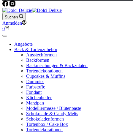
Suchen
Anmelden
Warenkorb
0
Angebote
Back & Tortenzubehör
Ausstechformen
Backformen
Backmischungen & Backzutaten
Tortendekorationen
Cupcakes & Muffins
Dummies
Farbstoffe
Fondant
Küchenhelfer
Marzipan
Modelliermasse / Blütenpaste
Schokolade & Candy Melts
Schokoladenformen
Tortenbox / Cake Box
Tortendekorationen