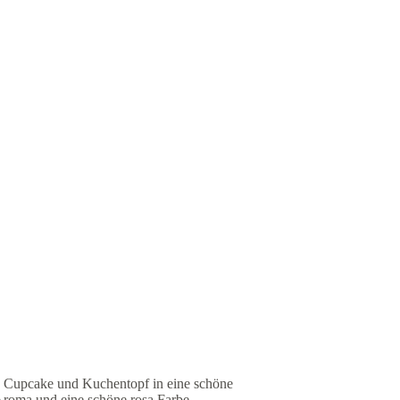
n, Cupcake und Kuchentopf in eine schöne
Aroma und eine schöne rosa Farbe.