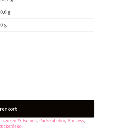
0,6 g
0 g
renkorb
Lizenzen & Brands
,
Partyzubehör
,
Princess
,
zuckerdeko