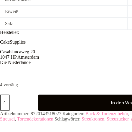
Eiweiß
Salz
Hersteller:
CakeSupplies
Casablancaweg 20
1047 HP Amsterdam
Die Niederlande
4 vorrätig
FunCakes
Sprinkles
In den Wa
Kronen
-
Artikelnummer:
8720143518027
Kategorien:
Back & Tortenzubehör
,
Pink
Streusel
,
Tortendekorationen
Schlagwörter:
Streukronen
,
Streuzucker
,
45g
Menge