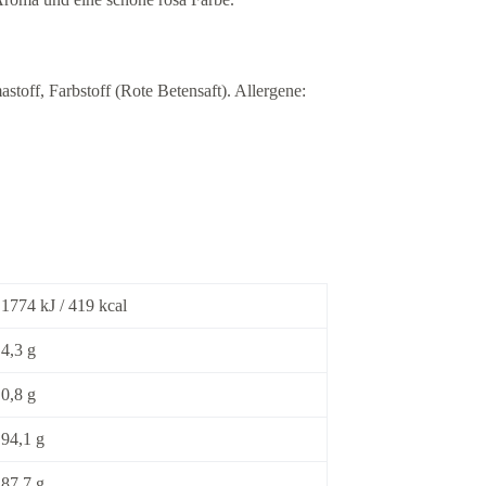
stoff, Farbstoff (Rote Betensaft). Allergene:
1774 kJ / 419 kcal
4,3 g
0,8 g
94,1 g
87,7 g