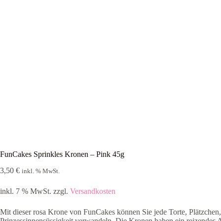
FunCakes Sprinkles Kronen – Pink 45g
3,50
€
inkl. % MwSt.
inkl. 7 % MwSt.
zzgl.
Versandkosten
Mit dieser rosa Krone von FunCakes können Sie jede Torte, Plätzche
Prinzessinnensüssigkeit verwandeln. Die Kronen haben ein reizendes 