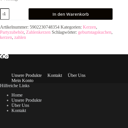
Geburtstagskerze
In den Warenkorb
Ziffer
''7'',
silber,
Artikelnummer:
5902230748354
Kategorien:
Kerzen
,
7cm
Partyzubehör
,
Zahlenkerzen
Schlagwörter:
geburtstagskuchen
,
Menge
kerzen
,
zahlen
Unsere Produkte
Kontakt
Über Uns
Mein Konto
Hilfreiche Links
Home
Unsere Produkte
Über Uns
Kontakt