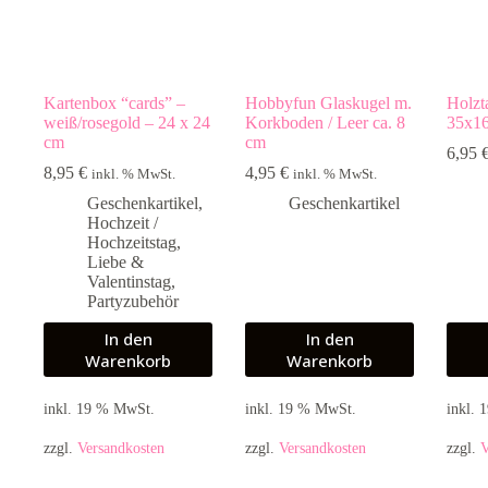
Kartenbox “cards” –
Hobbyfun Glaskugel m.
Holzt
weiß/rosegold – 24 x 24
Korkboden / Leer ca. 8
35x16
cm
cm
6,95
8,95
€
4,95
€
inkl. % MwSt.
inkl. % MwSt.
Geschenkartikel
,
Geschenkartikel
Hochzeit /
Hochzeitstag
,
Liebe &
Valentinstag
,
Partyzubehör
In den
In den
Warenkorb
Warenkorb
inkl. 19 % MwSt.
inkl. 19 % MwSt.
inkl.
zzgl.
Versandkosten
zzgl.
Versandkosten
zzgl.
V