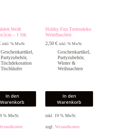
ablett Weiß
Hobby Fun Tortendeko
x3cm – 1 Stk
Weinflaschen
€
2,50
€
inkl. % MwSt.
inkl. % MwSt.
Geschenkartikel
,
Geschenkartikel
,
Partyzubehör
,
Partyzubehör
,
Tischdekoration
Winter &
Tischläufer
Weihnachten
In den
In den
Warenkorb
Warenkorb
 19 % MwSt.
inkl. 19 % MwSt.
ersandkosten
zzgl.
Versandkosten