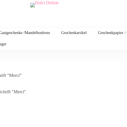
Gastgeschenke /Mandelbonbons
Geschenkartikel
Geschenkpapier /
leger
ift “Merci”