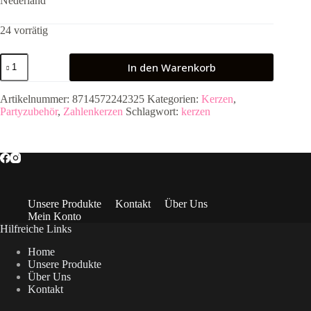
Nederland
24 vorrätig
Kerze
In den Warenkorb
Glamour
Ziffer
/
Artikelnummer:
8714572242325
Kategorien:
Kerzen
,
Zahl
Partyzubehör
,
Zahlenkerzen
Schlagwort:
kerzen
2
Gold
Metallic
Menge
Unsere Produkte
Kontakt
Über Uns
Mein Konto
Hilfreiche Links
Home
Unsere Produkte
Über Uns
Kontakt