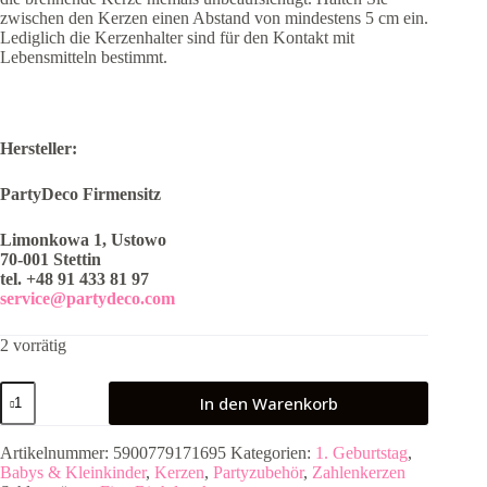
zwischen den Kerzen einen Abstand von mindestens 5 cm ein.
Lediglich die Kerzenhalter sind für den Kontakt mit
Lebensmitteln bestimmt.
Hersteller:
PartyDeco Firmensitz
Limonkowa 1, Ustowo
70-001 Stettin
tel. +48 91 433 81 97
service@partydeco.com
2 vorrätig
Kerze
In den Warenkorb
mit
Krone
"1"
Artikelnummer:
5900779171695
Kategorien:
1. Geburtstag
,
Rosa
Babys & Kleinkinder
,
Kerzen
,
Partyzubehör
,
Zahlenkerzen
9,5cm