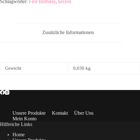
Schlagwörter:
First Birthday
,
kerzen
Menge
Zusätzliche Informationen
Gewicht
0,030 kg
Unsere Produkte
Kontakt
Über Uns
Mein Konto
Hilfreiche Links
Home