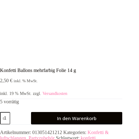
Konfetti Ballons mehrfarbig Folie 14 g
2,50
€
inkl. % MwSt.
inkl. 19 % MwSt.
zzgl.
Versandkosten
5 vorrätig
Konfetti
In den Warenkorb
Ballons
mehrfarbig
Folie
Artikelnummer:
013051421212
Kategorien:
Konfetti &
14
luftschlangen
,
Partyzubehör
Schlagwort:
konfetti