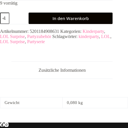
9 vorrätig
L.O.L
In den Warenkorb
Surprise
Happy
Birthday
Artikelnummer:
5201184908631
Kategorien:
Kinderparty
,
Girlande
LOL Surprise
,
Partyzubehör
Schlagwörter:
kinderparty
,
LOL
,
Banner
LOL Surprise
,
Partyserie
Partykette
Menge
Zusätzliche Informationen
Gewicht
0,080 kg