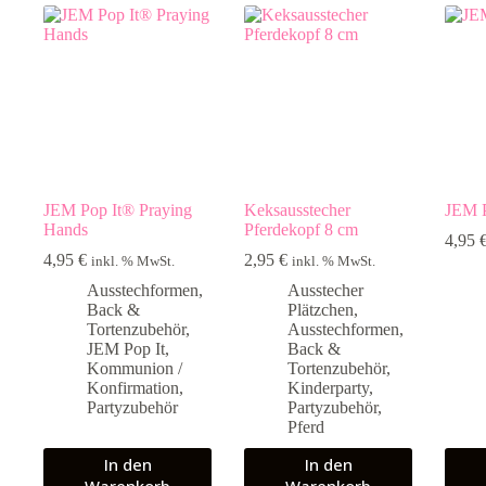
JEM Pop It® Praying
Keksausstecher
JEM P
Hands
Pferdekopf 8 cm
4,95
4,95
€
2,95
€
inkl. % MwSt.
inkl. % MwSt.
Ausstechformen
,
Ausstecher
Back &
Plätzchen
,
Tortenzubehör
,
Ausstechformen
,
JEM Pop It
,
Back &
Kommunion /
Tortenzubehör
,
Konfirmation
,
Kinderparty
,
Partyzubehör
Partyzubehör
,
Pferd
In den
In den
Warenkorb
Warenkorb