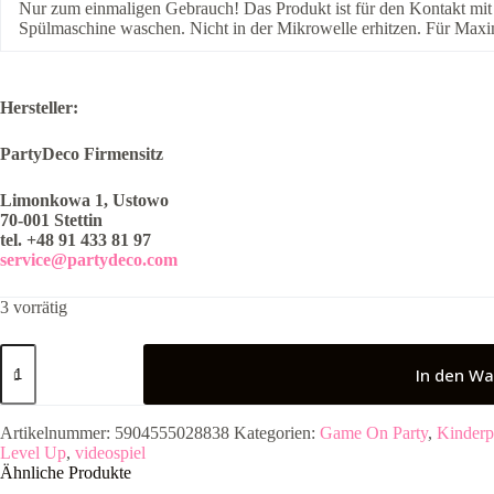
Nur zum einmaligen Gebrauch! Das Produkt ist für den Kontakt mit 
Spülmaschine waschen. Nicht in der Mikrowelle erhitzen. Für Max
Hersteller:
PartyDeco Firmensitz
Limonkowa 1, Ustowo
70-001 Stettin
tel. +48 91 433 81 97
service@partydeco.com
3 vorrätig
6
Teller
In den Wa
Gamepads,
23
cm
Artikelnummer:
5904555028838
Kategorien:
Game On Party
,
Kinderp
Menge
Level Up
,
videospiel
Ähnliche Produkte