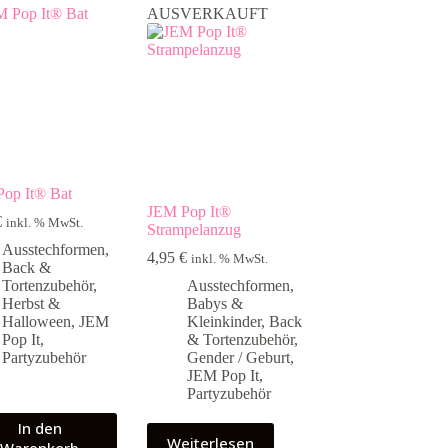
AUSVERKAUFT
op It® Bat
JEM Pop It®
€
inkl. % MwSt.
Strampelanzug
Ausstechformen
,
4,95
€
inkl. % MwSt.
Back &
Tortenzubehör
,
Ausstechformen
,
Herbst &
Babys &
Halloween
,
JEM
Kleinkinder
,
Back
Pop It
,
& Tortenzubehör
,
Partyzubehör
Gender / Geburt
,
JEM Pop It
,
Partyzubehör
In den
Weiterlesen
Warenkorb