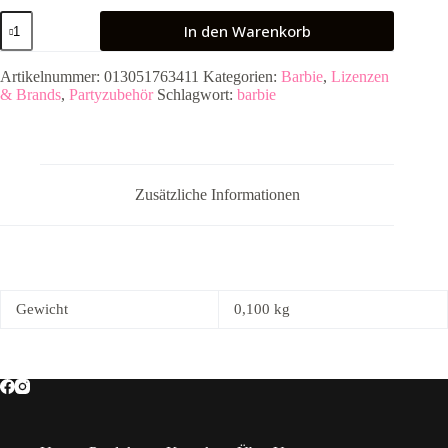
Partykette
In den Warenkorb
Barbie
Dreamtopia
Papier
Artikelnummer:
013051763411
Kategorien:
Barbie
,
Lizenzen
200
& Brands
,
Partyzubehör
Schlagwort:
barbie
x
15
cm
Menge
Zusätzliche Informationen
Gewicht
0,100 kg