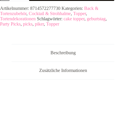
-
Stripetastic
Artikelnummer:
8714572277730
Kategorien:
Back &
-
Tortenzubehör
,
Cocktail & Strohhalme
,
Topper
,
10
Tortendekorationen
Schlagwörter:
cake topper
,
geburtstag
,
Stück
Party Picks
,
picks
,
piker
,
Topper
Menge
Beschreibung
Zusätzliche Informationen