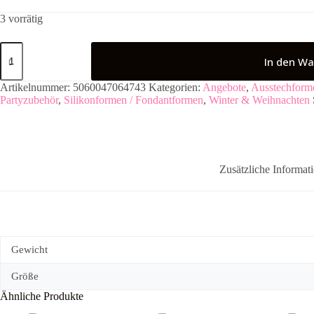
3 vorrätig
PME
Keksausstecher
In den Wa
Glocke
2/Set
Artikelnummer:
5060047064743
Kategorien:
Angebote
,
Ausstechform
Menge
Partyzubehör
,
Silikonformen / Fondantformen
,
Winter & Weihnachten
Zusätzliche Informat
Gewicht
Größe
Ähnliche Produkte