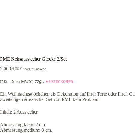
PME Keksausstecher Glocke 2/Set
2,00
€
4,50
€
inkl. % MwSt.
Ursprünglicher
Aktueller
Preis
Preis
inkl. 19 % MwSt.
zzgl.
Versandkosten
war:
ist:
4,50 €
2,00 €.
Ein Weihnachtsglöckchen als Dekoration auf Ihrer Torte oder Ihren Cu
zweiteiligen Ausstecher Set von PME kein Problem!
Inhalt: 2 Ausstecher.
Abmessung klein: 2 cm.
Abmessung medium: 3 cm.