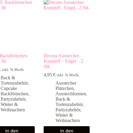
Backförmchen
Decora Ausstecher
 30
Kunstoff – Engel – 2
Stk
€
inkl. % MwSt.
4,95
€
inkl. % MwSt.
Back &
Tortenzubehör
,
Ausstecher
Cupcake
Plätzchen
,
Backförmchen
,
Ausstechformen
,
Partyzubehör
,
Back &
Winter &
Tortenzubehör
,
Weihnachten
Partyzubehör
,
Winter &
Weihnachten
In den
In den