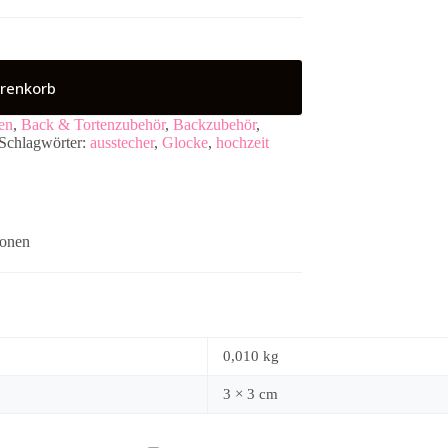
renkorb
en
,
Back & Tortenzubehör
,
Backzubehör
,
Schlagwörter:
ausstecher
,
Glocke
,
hochzeit
ionen
0,010 kg
3 × 3 cm