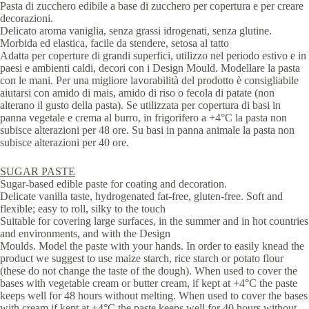
Pasta di zucchero edibile a base di zucchero per copertura e per creare
decorazioni.
Delicato aroma vaniglia, senza grassi idrogenati, senza glutine.
Morbida ed elastica, facile da stendere, setosa al tatto
Adatta per coperture di grandi superfici, utilizzo nel periodo estivo e in
paesi e ambienti caldi, decori con i Design Mould. Modellare la pasta
con le mani. Per una migliore lavorabilità del prodotto è consigliabile
aiutarsi con amido di mais, amido di riso o fecola di patate (non
alterano il gusto della pasta). Se utilizzata per copertura di basi in
panna vegetale e crema al burro, in frigorifero a +4°C la pasta non
subisce alterazioni per 48 ore. Su basi in panna animale la pasta non
subisce alterazioni per 40 ore.
SUGAR PASTE
Sugar-based edible paste for coating and decoration.
Delicate vanilla taste, hydrogenated fat-free, gluten-free. Soft and
flexible; easy to roll, silky to the touch
Suitable for covering large surfaces, in the summer and in hot countries
and environments, and with the Design
Moulds. Model the paste with your hands. In order to easily knead the
product we suggest to use maize starch, rice starch or potato flour
(these do not change the taste of the dough). When used to cover the
bases with vegetable cream or butter cream, if kept at +4°C the paste
keeps well for 48 hours without melting. When used to cover the bases
with cream if kept at +4°C the paste keeps well for 40 hours without