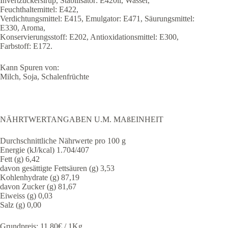
Invertzuckersirup, Stabilisator: E420ii, Wasser,
Feuchthaltemittel: E422,
Verdichtungsmittel: E415, Emulgator: E471, Säurungsmittel:
E330, Aroma,
Konservierungsstoff: E202, Antioxidationsmittel: E300,
Farbstoff: E172.
Kann Spuren von:
Milch, Soja, Schalenfrüchte
NÄHRTWERTANGABEN U.M. MAßEINHEIT
Durchschnittliche Nährwerte pro 100 g
Energie (kJ/kcal) 1.704/407
Fett (g) 6,42
davon gesättigte Fettsäuren (g) 3,53
Kohlenhydrate (g) 87,19
davon Zucker (g) 81,67
Eiweiss (g) 0,03
Salz (g) 0,00
Grundpreis: 11,80€ / 1Kg