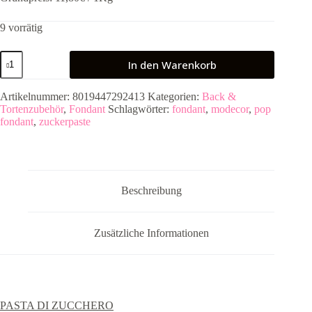
9 vorrätig
POP
In den Warenkorb
Fondant
-
Braun
Artikelnummer:
8019447292413
Kategorien:
Back &
250g
Tortenzubehör
,
Fondant
Schlagwörter:
fondant
,
modecor
,
pop
Menge
fondant
,
zuckerpaste
Beschreibung
Zusätzliche Informationen
PASTA DI ZUCCHERO