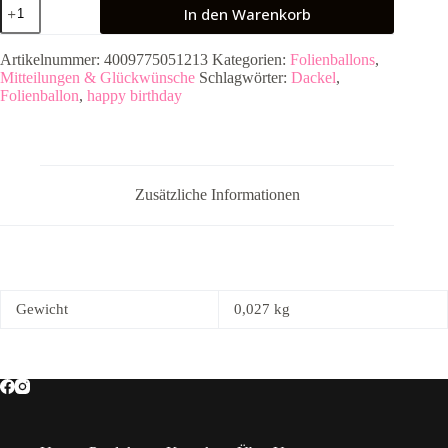
Standard
In den Warenkorb
-
Dackel
Alles
Artikelnummer:
4009775051213
Kategorien:
Folienballons
,
Liebe
Mitteilungen & Glückwünsche
Schlagwörter:
Dackel
,
-
Folienballon
,
happy birthday
Folienballon
45
cm
Menge
Zusätzliche Informationen
Gewicht
0,027 kg