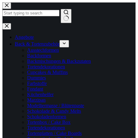
Zum
Inhalt
springen
Keine
Ergebnisse
Angebote
Back & Tortenzubehör
Ausstechformen
Backformen
Backmischungen & Backzutaten
Tortendekorationen
Cupcakes & Muffins
Dummies
Farbstoffe
Fondant
Küchenhelfer
Marzipan
Modelliermasse / Blütenpaste
Schokolade & Candy Melts
Schokoladenformen
Tortenbox / Cake Box
Tortendekorationen
Tortenplatten / Cake Boards