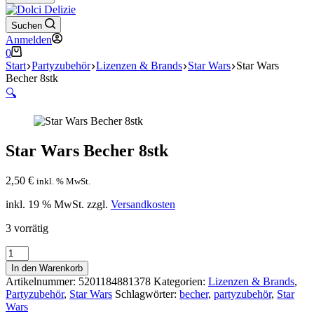
Suchen
Anmelden
Warenkorb
0
Start
Partyzubehör
Lizenzen & Brands
Star Wars
Star Wars
Becher 8stk
🔍
Star Wars Becher 8stk
2,50
€
inkl. % MwSt.
inkl. 19 % MwSt.
zzgl.
Versandkosten
3 vorrätig
Star
Wars
In den Warenkorb
Becher
Artikelnummer:
5201184881378
Kategorien:
Lizenzen & Brands
,
8stk
Partyzubehör
,
Star Wars
Schlagwörter:
becher
,
partyzubehör
,
Star
Menge
Wars