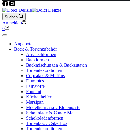
Suchen
Anmelden
Warenkorb
0
Angebote
Back & Tortenzubehör
Ausstechformen
Backformen
Backmischungen & Backzutaten
Tortendekorationen
Cupcakes & Muffins
Dummies
Farbstoffe
Fondant
Küchenhelfer
Marzipan
Modelliermasse / Blütenpaste
Schokolade & Candy Melts
Schokoladenformen
Tortenbox / Cake Box
Tortendekorationen