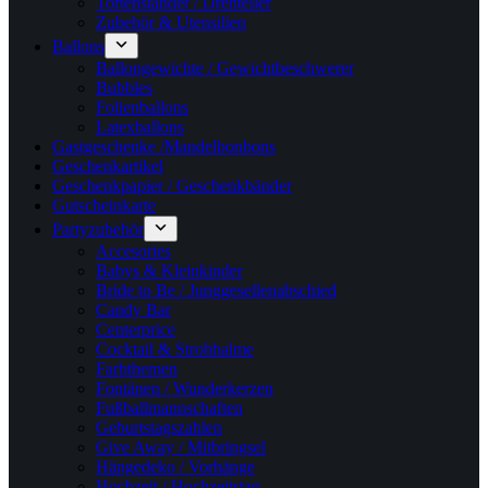
Tortenständer / Drehteller
Zubehör & Utensilien
Ballons
Ballongewichte / Gewichtbeschwerer
Bubbles
Folienballons
Latexballons
Gastgeschenke /Mandelbonbons
Geschenkartikel
Geschenkpapier / Geschenkbänder
Gutscheinkarte
Partyzubehör
Accesories
Babys & Kleinkinder
Bride to Be / Junggesellenabschied
Candy Bar
Centerprice
Cocktail & Strohhalme
Farbthemen
Fontänen / Wunderkerzen
Fußballmannschaften
Geburtstagszahlen
Give Away / Mitbringsel
Hängedeko / Vorhänge
Hochzeit / Hochzeitstag