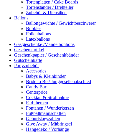
Tortenplatten / Cake Boards
Tortenständer / Drehteller
Zubehör & Utensilien
Ballons
Ballongewichte / Gewichtbeschwerer
Bubbles
Folienballons
Latexballons
Gastgeschenke /Mandelbonbons
Geschenkartikel
Geschenkpapier / Geschenkbänder
Gutscheinkarte
Partyzubehör
Accesories
Babys & Kleinkinder
Bride to Be / Junggesellenabschied
Candy Bar
Centerprice
Cocktail & Strohhalme
Farbthemen
Fontänen / Wunderkerzen
Fußballmannschaften
Geburtstagszahlen
Give Away / Mitbringsel
Hängedeko / Vorhänge