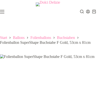
Zum
Inhalt
springen
Warenkor
Start
Ballons
Folienballons
Buchstaben
Folienballon SuperShape Buchstabe F Gold, 53cm x 81cm